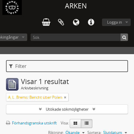
ARKEN
Logga in
ökingångar
Filter
Visar 1 resultat
Arkivbeskrivning
A. L. Brems: Bericht über Polen
Utökade sökmöjligheter
Förhandsgranska utskrift
Visa:
Riktning:
Ökande
Sortera:
Slutdatum