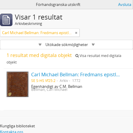
Förhandsgranska utskrift
Avsluta
Visar 1 resultat
Arkivbeskrivning
Carl Michael Bellman: Fredmans epistlar [dedicerade till J.D. Duwall] Del 2
Utökade sökmöjligheter
1 resultat med digitala objekt
Visa resultat med digitala
objekt
Carl Michael Bellman: Fredmans epistlar [dedicerade till J.D. Duwall] Del 2
SE S-HS Vf25:2
Arkiv
1772
Egenhändigt av C.M. Bellman
Bellman, Carl Michael
Kungliga biblioteket
Kontakta oss