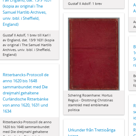
I av England, dat. 13/9 1631
Gustaf II Adolf: 1 brev
A
(kopia av original i The
A
Samuel Hartlib Archives,
univ. bibl. i Sheffield,
A
England)
A
Gustaf II Adolf, 1 brev till Karl I
av England, dat. 13/9 1631 (kopia
av original i The Samuel Hartlib
B
Archives, univ. bibl. i Sheffield,
1
England)
S
r
Ritterbancks-Protocoll de
B
anno 1620 bis 1648
1
f
sammanbundet med Die
dreijmahl gehaltene
Schering Rosenhane: Hortus
Curländische Ritterbänke
Regius - Drottning Christinas
von anno 1620, 1631 und
stamträd med emblemata
R
politica
1634
s
i
Ritterbancks-Protocoll de anno
i
1620 bis 1648 sammanbundet
R
Urkunder från Trettioåriga
med Die dreijmahl gehaltene