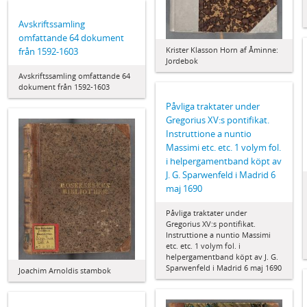
Avskriftssamling
omfattande 64 dokument
Krister Klasson Horn af Åminne:
från 1592-1603
Jordebok
Avskriftssamling omfattande 64
dokument från 1592-1603
Påvliga traktater under
Gregorius XV:s pontifikat.
Instruttione a nuntio
Massimi etc. etc. 1 volym fol.
i helpergamentband köpt av
J. G. Sparwenfeld i Madrid 6
maj 1690
Påvliga traktater under
Gregorius XV:s pontifikat.
Instruttione a nuntio Massimi
etc. etc. 1 volym fol. i
helpergamentband köpt av J. G.
Sparwenfeld i Madrid 6 maj 1690
Joachim Arnoldis stambok