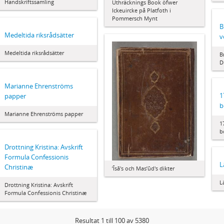
Handskriftssamling
Uthräcknings Book öfwer
Ickeuircke på Platfoth i
Pommersch Mynt
B
Medeltida riksrådsätter
v
Medeltida riksrådsätter
B
D
Marianne Ehrenströms
1
papper
b
Marianne Ehrenströms papper
1
b
Drottning Kristina: Avskrift
Formula Confessionis
L
Christinæ
ʼĪsā's och Masʼūd's dikter
L
Drottning Kristina: Avskrift
Formula Confessionis Christinæ
Resultat 1 till 100 av 5380