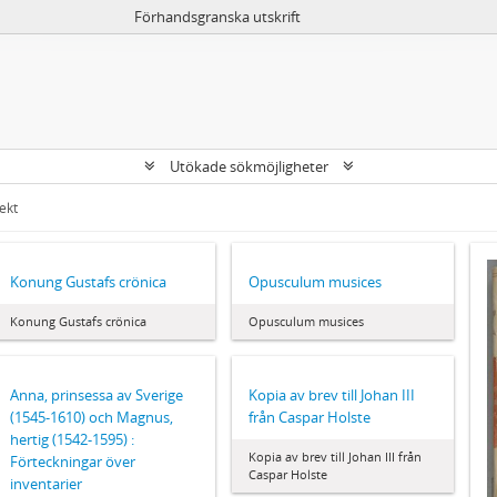
Förhandsgranska utskrift
Utökade sökmöjligheter
ekt
Konung Gustafs crönica
Opusculum musices
Konung Gustafs crönica
Opusculum musices
Anna, prinsessa av Sverige
Kopia av brev till Johan III
(1545-1610) och Magnus,
från Caspar Holste
hertig (1542-1595) :
Kopia av brev till Johan III från
Förteckningar över
Caspar Holste
inventarier