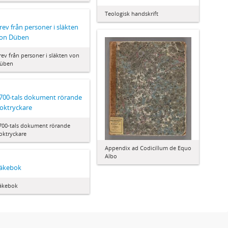
Teologisk handskrift
rev från personer i släkten
on Düben
rev från personer i släkten von
üben
700-tals dokument rörande
oktryckare
700-tals dokument rörande
oktryckare
Appendix ad Codicillum de Equo
Albo
äkebok
äkebok