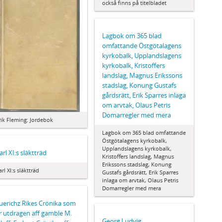
också finns på titelbladet
Lagbok om 365 blad
omfattande Östgötalagens
kyrkobalk, Upplandslagens
kyrkobalk, Kristoffers
landslag, Magnus Erikssons
stadslag, Konung Gustafs
gårdsrätt, Erik Sparres inlaga
om arvtak, Olaus Petris
Domarregler med mera
rik Fleming: Jordebok
Lagbok om 365 blad omfattande
Östgötalagens kyrkobalk,
Upplandslagens kyrkobalk,
arl XI:s släktträd
Kristoffers landslag, Magnus
Erikssons stadslag, Konung
arl XI:s släktträd
Gustafs gårdsrätt, Erik Sparres
inlaga om arvtak, Olaus Petris
Domarregler med mera
uerichz Rikes Crönika som
r utdragen aff gamble M.
Georg Ludvig