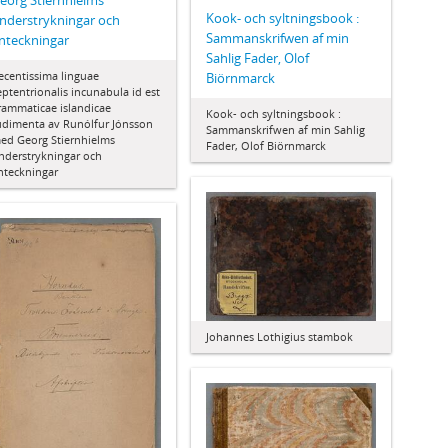
eorg Stiernhielms
Kook- och syltningsbook :
nderstrykningar och
Sammanskrifwen af min
nteckningar
Sahlig Fader, Olof
ecentissima linguae
Biörnmarck
eptentrionalis incunabula id est
rammaticae islandicae
Kook- och syltningsbook :
udimenta av Runólfur Jónsson
Sammanskrifwen af min Sahlig
ed Georg Stiernhielms
Fader, Olof Biörnmarck
nderstrykningar och
nteckningar
Johannes Lothigius stambok