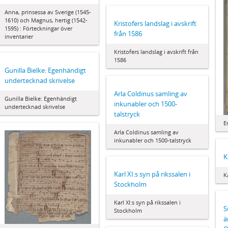
Anna, prinsessa av Sverige (1545-
1610) och Magnus, hertig (1542-
Kristofers landslag i avskrift
1595) : Förteckningar över
från 1586
inventarier
Kristofers landslag i avskrift från
1586
Gunilla Bielke: Egenhändigt
undertecknad skrivelse
Arla Coldinus samling av
Gunilla Bielke: Egenhändigt
inkunabler och 1500-
undertecknad skrivelse
talstryck
E
Arla Coldinus samling av
inkunabler och 1500-talstryck
K
Karl XI:s syn på rikssalen i
K
Stockholm
Karl XI:s syn på rikssalen i
S
Stockholm
ä