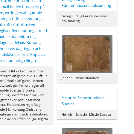
luff; En kort Crönika aff
Fürstenhäusers boksamling
amall heden hosz stelt på
im, wtdragen aff gamble
Georg Ludvig Fürstenhäusers
uerigis Crönika; Konung
boksamling
östaffz Crönika; Fem
egister över konungar med
era; Epitaphium regis
agni Ladelåås; Konung
hristians dagtingan och
tadsfästelsebrev; Kopia av
rev från heliga Birgitta
uerichz Rikes Crönika som är
tdragen aff gamble M. Oluff; En
Johann Lehlins stambok
ort Crönika aff gamall heden
osz stelt på rim, wtdragen aff
amble Suerigis Crönika;
onung Göstaffz Crönika; Fem
Heinrich Schacht: Missio
egister över konungar med
Suetica
era; Epitaphium regis Magni
adelåås; Konung Christians
agtingan och stadsfästelsebrev;
Heinrich Schacht: Missio Suetica
opia av brev från heliga Birgitta