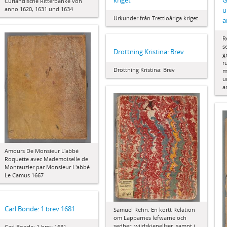
G
kriget
Curländische Ritterbänke von
anno 1620, 1631 und 1634
u
Urkunder från Trettioåriga kriget
a
R
s
Drottning Kristina: Brev
g
r
Drottning Kristina: Brev
m
u
a
Amours De Monsieur L'abbé
Roquette avec Mademoiselle de
Montauzier par Monsieur L'abbé
Le Camus 1667
Carl Bonde: 1 brev 1681
Samuel Rehn: En kortt Relation
om Lapparnes lefwarne och
sedher, wijdskiepellser, sampt i
Carl Bonde: 1 brev 1681