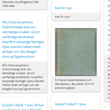
O
Isländska ritualfragment från
g
1500-talet
Karl XI:s syn
r
S
Karl XI:s syn
G
Nils Chesnecopherus:
r
Fulkommelige skäl och
m
rättmätige orsaker, så och
M
sanfärdige berättelser,
C
hwarföre samptlige Sweriges
s
rijkes ständer hafwe medh
b
all fogh och rätt afsagdt
konung Sigismundum ...
S
u
Nils Chesnecopherus:
k
Fulkommelige skäl och
h
rättmätige orsaker, så och
g
sanfärdige berättelser, hwarföre
K
En fransk balettmästares och
samptlige Sweriges rijkes ständer
r
danslärares i Bruxelles 1614-19
hafwe medh all fogh och rätt
m
anteckningsbok
afsagdt konung Sigismundum ...
L
d
K
Gustaf II Adolf: 1 brev
Gustaf II Adolf, 1 brev till Karl