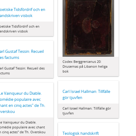
oetiske Tidsfördrif och en
andskriven visbok
oetiske Tidsfördrif och en
andskriven visbok
arl Gustaf Tessin: Recueil
es factums
Codex Berggrenianus 20:
Drusernas på Libanon heliga
arl Gustaf Tessin: Recueil des
bok
actums
Carl Israel Hallman: Tillfälle
Le Vainqueur du Diable.
gör tjuvfen
omédie populaire avec
hant en cinq actes" de Th.
Carl Israel Hallman: Tillfälle gör
verskou
tjuvfen
Le Vainqueur du Diable.
omédie populaire avec chant
n cinq actes" de Th. Overskou
Teologisk handskrift