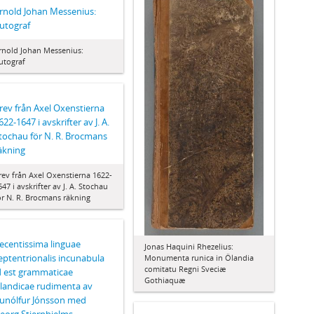
rnold Johan Messenius:
utograf
rnold Johan Messenius:
utograf
rev från Axel Oxenstierna
622-1647 i avskrifter av J. A.
tochau för N. R. Brocmans
äkning
rev från Axel Oxenstierna 1622-
647 i avskrifter av J. A. Stochau
ör N. R. Brocmans räkning
ecentissima linguae
Jonas Haquini Rhezelius:
eptentrionalis incunabula
Monumenta runica in Ölandia
comitatu Regni Sveciæ
d est grammaticae
Gothiaquæ
slandicae rudimenta av
unólfur Jónsson med