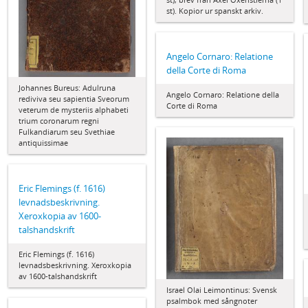
st). Kopior ur spanskt arkiv.
Angelo Cornaro: Relatione
della Corte di Roma
Johannes Bureus: Adulruna
Angelo Cornaro: Relatione della
rediviva seu sapientia Sveorum
Corte di Roma
veterum de mysteriis alphabeti
trium coronarum regni
Fulkandiarum seu Svethiae
antiquissimae
Eric Flemings (f. 1616)
levnadsbeskrivning.
Xeroxkopia av 1600-
talshandskrift
Eric Flemings (f. 1616)
levnadsbeskrivning. Xeroxkopia
av 1600-talshandskrift
Israel Olai Leimontinus: Svensk
psalmbok med sångnoter