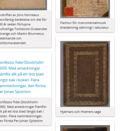
vskrifter av Jöns Horneaus
annfärdig berättelse om det för
Partitur för instrumentalmusik
00 år sedan förlupna
(trestämmig sättning) i tabulatur
rufverliga Trolldoms-Oväsendet
 Sverige och Martin Brunnerus
etänkande om
rolldomsväsendet
onfessio fidei (Stockholm
693). Med anteckningar
ramför allt på ett löst blad
ängst bak i boken. Flera
amnteckningar, den första
er Johan Sjöström
onfessio fidei (Stockholm
693). Med anteckningar framför
llt på ett löst blad längst bak i
Hjalmars och Hramers saga
oken. Flera namnteckningar,
en första Per Johan Sjöström