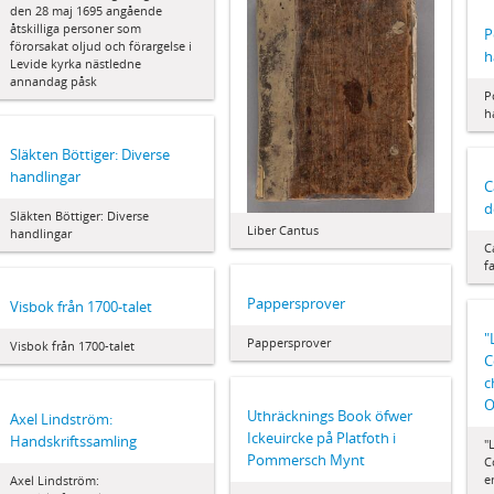
den 28 maj 1695 angående
åtskilliga personer som
P
förorsakat oljud och förargelse i
h
Levide kyrka nästledne
annandag påsk
P
h
Släkten Böttiger: Diverse
handlingar
C
d
Släkten Böttiger: Diverse
Liber Cantus
handlingar
C
f
Pappersprover
Visbok från 1700-talet
"
Pappersprover
Visbok från 1700-talet
C
c
O
Uthräcknings Book öfwer
Axel Lindström:
Ickeuircke på Platfoth i
Handskriftssamling
"
Pommersch Mynt
C
e
Axel Lindström: