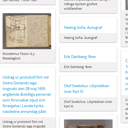
många stycken grofwe
wildfarellser
A
S
1
Hedvig Sofia: Autograf
g
i
B
Hedvig Sofia: Autograf
t
Nicodemus Tessin d.y:
Erik Dahlberg: Brev
Resedagbok
C
1
Erik Dahlberg: Brev
f
Utdrag ur protokoll fört vid
l
Södra Gotlands laga
n
Olof Swebilius: Likpredikan
tingsrätt den 28 maj 1695
P
över Karl XI
angående åtskilliga personer
C
som förorsakat oljud och
Olof Swebilius: Likpredikan över
1
förargelse i Levide kyrka
Karl XI
a
nästledne annandag påsk
b
d
Utdrag ur protokoll fört vid
Södra Gotlands laga tingsrätt