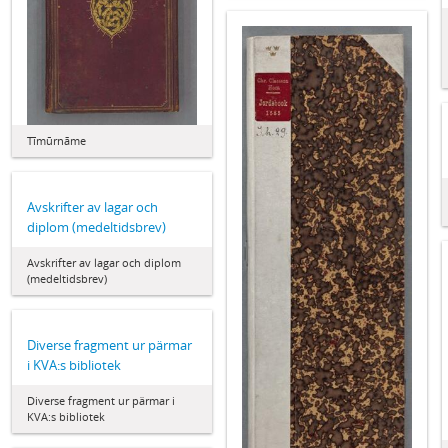
Tīmūrnāme
Avskrifter av lagar och
diplom (medeltidsbrev)
Avskrifter av lagar och diplom
(medeltidsbrev)
Diverse fragment ur pärmar
i KVA:s bibliotek
Diverse fragment ur pärmar i
KVA:s bibliotek