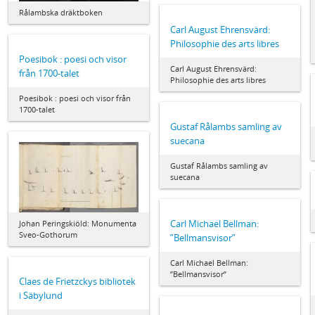
Rålambska dräktboken
Carl August Ehrensvärd:
Philosophie des arts libres
Poesibok : poesi och visor
Carl August Ehrensvärd:
från 1700-talet
Philosophie des arts libres
Poesibok : poesi och visor från
1700-talet
Gustaf Rålambs samling av
suecana
Gustaf Rålambs samling av
suecana
Carl Michael Bellman:
Johan Peringskiöld: Monumenta
Sveo-Gothorum
”Bellmansvisor”
Carl Michael Bellman:
”Bellmansvisor”
Claes de Frietzckys bibliotek
i Säbylund