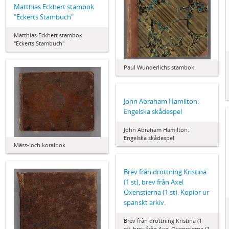
Matthias Eckhert stambok
"Eckerts Stambuch"
Matthias Eckhert stambok
"Eckerts Stambuch"
Paul Wunderlichs stambok
John Abraham Hamilton:
Engelska skådespel
John Abraham Hamilton:
Engelska skådespel
Mäss- och koralbok
Brev från drottning Kristina
(1 st), brev från Axel
Oxenstierna (1 st). Kopior ur
spanskt arkiv.
Brev från drottning Kristina (1
st), brev från Axel Oxenstierna (1