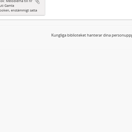
ok: Melodierna till nr
uti Gamla
boken, enstämmigt satta
Kungliga biblioteket hanterar dina personuppg