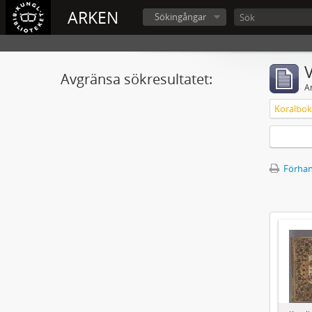
ARKEN
Sökingångar
V
Avgränsa sökresultatet:
A
Förhan