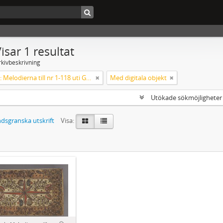
isar 1 resultat
rkivbeskrivning
Koralbok: Melodierna till nr 1-118 uti Gamla Psalmboken, enstämmigt satta
Med digitala objekt
Utökade sökmöjlighete
dsgranska utskrift
Visa: