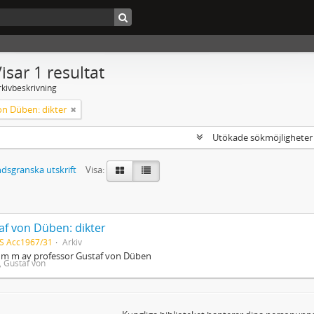
isar 1 resultat
rkivbeskrivning
on Düben: dikter
Utökade sökmöjlighete
dsgranska utskrift
Visa:
af von Düben: dikter
S Acc1967/31
Arkiv
r m m av professor Gustaf von Düben
 Gustaf von