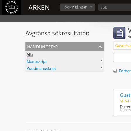
ARKEN
Sökingångar
V
Avgränsa sökresultatet:
A
handlingstyp
Gustaf v
Alla
Manuskript
1
Poesimanuskript
1
Förhan
Gust
SE S-H
Dikte
Düben,