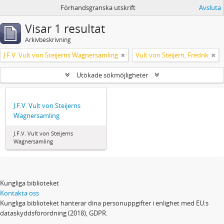
Förhandsgranska utskrift
Avsluta
Visar 1 resultat
Arkivbeskrivning
J.F.V. Vult von Steijerns Wagnersamling
Vult von Steijern, Fredrik
Utökade sökmöjligheter
J.F.V. Vult von Steijerns
Wagnersamling
J.F.V. Vult von Steijerns
Wagnersamling
Kungliga biblioteket
Kontakta oss
Kungliga biblioteket hanterar dina personuppgifter i enlighet med EU:s
dataskyddsförordning (2018), GDPR.