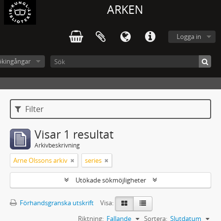
ARKEN
Logga in
ökingångar
Filter
Visar 1 resultat
Arkivbeskrivning
Arne Olssons arkiv
series
Utökade sökmöjligheter
Förhandsgranska utskrift
Visa:
Riktning:
Fallande
Sortera:
Slutdatum