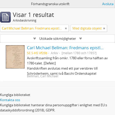
Förhandsgranska utskrift
Avsluta
Visar 1 resultat
Arkivbeskrivning
Carl Michael Bellman: Fredmans epistlar och sånger m.fl. Bellman-texter
Med digitala objekt
Utökade sökmöjligheter
Carl Michael Bellman: Fredmans epistlar och sånger m.fl. Bellman-texter
SE S-HS Vf26b
Arkiv
[mellan 1780 och 1785?]
Avskriftssamling från omkr. 1780 eller förra hälften av
1780-talet. [Defekt]
Handskriften avslutas med ett par versbrev till
Schröderheim, samt två Bacchi Ordenskapitel
Bellman, Carl Michael
Kungliga biblioteket
Kontakta oss
Kungliga biblioteket hanterar dina personuppgifter i enlighet med EU:s
dataskyddsförordning (2018), GDPR.