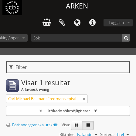
ARKEN
Logga in
ökingångar
Filter
Visar 1 resultat
Arkivbeskrivning
Carl Michael Bellman: Fredmans epistlar m.m.
Utökade sökmöjligheter
Förhandsgranska utskrift
Visa:
Riktning:
Fallande
Sortera:
Titel