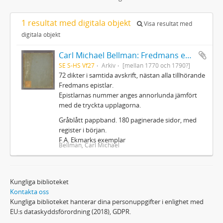
1 resultat med digitala objekt
Visa resultat med
digitala objekt
Carl Michael Bellman: Fredmans epistlar m.m.
SE S-HS Vf27
Arkiv
[mellan 1770 och 1790?]
72 dikter i samtida avskrift, nästan alla tillhörande
Fredmans epistlar.
Epistlarnas nummer anges annorlunda jämfört
med de tryckta upplagorna.
Gråblått pappband. 180 paginerade sidor, med
register i början.
F.A. Ekmarks exemplar
Bellman, Carl Michael
Kungliga biblioteket
Kontakta oss
Kungliga biblioteket hanterar dina personuppgifter i enlighet med
EU:s dataskyddsförordning (2018), GDPR.