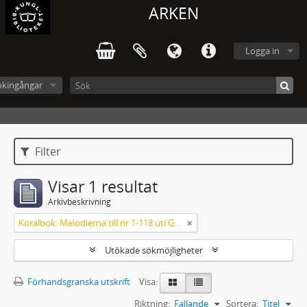
ARKEN
Logga in
ökingångar
Filter
Visar 1 resultat
Arkivbeskrivning
Koralbok: Melodierna till nr 1-118 uti Gamla Psalmboken, enstämmigt satta
Utökade sökmöjligheter
Förhandsgranska utskrift
Visa:
Riktning:
Fallande
Sortera:
Titel