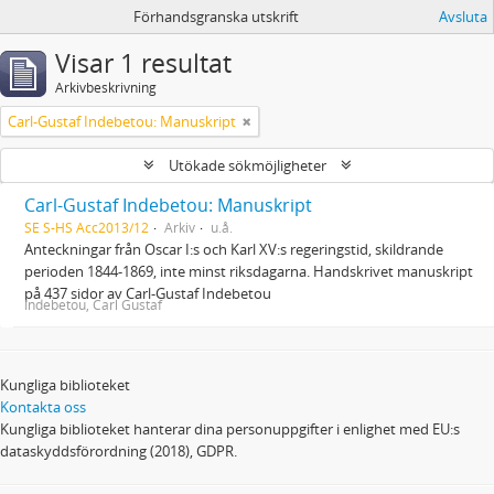
Förhandsgranska utskrift
Avsluta
Visar 1 resultat
Arkivbeskrivning
Carl-Gustaf Indebetou: Manuskript
Utökade sökmöjligheter
Carl-Gustaf Indebetou: Manuskript
SE S-HS Acc2013/12
Arkiv
u.å.
Anteckningar från Oscar I:s och Karl XV:s regeringstid, skildrande
perioden 1844-1869, inte minst riksdagarna. Handskrivet manuskript
på 437 sidor av Carl-Gustaf Indebetou
Indebetou, Carl Gustaf
Kungliga biblioteket
Kontakta oss
Kungliga biblioteket hanterar dina personuppgifter i enlighet med EU:s
dataskyddsförordning (2018), GDPR.