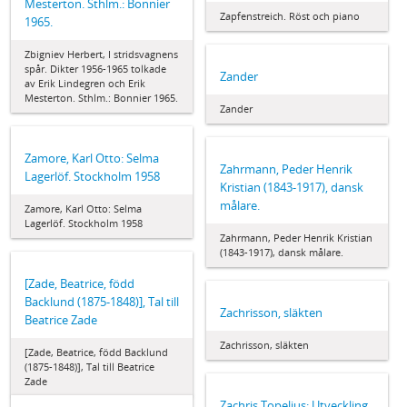
Mesterton. Sthlm.: Bonnier
Zapfenstreich. Röst och piano
1965.
Zbigniev Herbert, I stridsvagnens
spår. Dikter 1956-1965 tolkade
Zander
av Erik Lindegren och Erik
Mesterton. Sthlm.: Bonnier 1965.
Zander
Zamore, Karl Otto: Selma
Zahrmann, Peder Henrik
Lagerlöf. Stockholm 1958
Kristian (1843-1917), dansk
målare.
Zamore, Karl Otto: Selma
Lagerlöf. Stockholm 1958
Zahrmann, Peder Henrik Kristian
(1843-1917), dansk målare.
[Zade, Beatrice, född
Backlund (1875-1848)], Tal till
Zachrisson, släkten
Beatrice Zade
Zachrisson, släkten
[Zade, Beatrice, född Backlund
(1875-1848)], Tal till Beatrice
Zade
Zachris Topelius: Utveckling