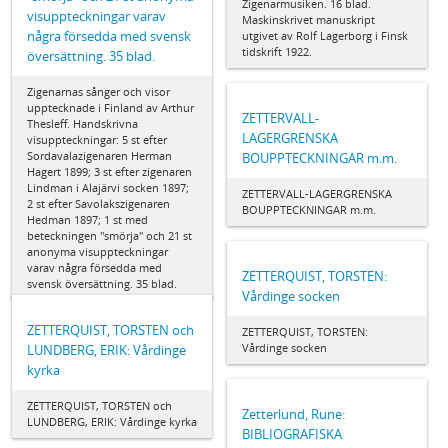
Zigenarmusiken. 16 blad.
visuppteckningar varav
Maskinskrivet manuskript
några försedda med svensk
utgivet av Rolf Lagerborg i Finsk
tidskrift 1922.
översättning. 35 blad.
Zigenarnas sånger och visor
upptecknade i Finland av Arthur
ZETTERVALL-
Thesleff. Handskrivna
LAGERGRENSKA
visuppteckningar: 5 st efter
Sordavalazigenaren Herman
BOUPPTECKNINGAR m.m.
Hagert 1899; 3 st efter zigenaren
Lindman i Alajärvi socken 1897;
ZETTERVALL-LAGERGRENSKA
2 st efter Savolakszigenaren
BOUPPTECKNINGAR m.m.
Hedman 1897; 1 st med
beteckningen "smörja" och 21 st
anonyma visuppteckningar
varav några försedda med
ZETTERQUIST, TORSTEN:
svensk översättning. 35 blad.
Vårdinge socken
ZETTERQUIST, TORSTEN och
ZETTERQUIST, TORSTEN:
Vårdinge socken
LUNDBERG, ERIK: Vårdinge
kyrka
ZETTERQUIST, TORSTEN och
Zetterlund, Rune:
LUNDBERG, ERIK: Vårdinge kyrka
BIBLIOGRAFISKA