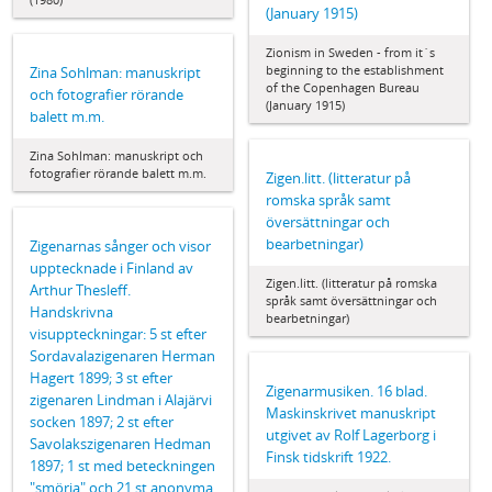
(January 1915)
Zionism in Sweden - from it´s
beginning to the establishment
Zina Sohlman: manuskript
of the Copenhagen Bureau
och fotografier rörande
(January 1915)
balett m.m.
Zina Sohlman: manuskript och
fotografier rörande balett m.m.
Zigen.litt. (litteratur på
romska språk samt
översättningar och
bearbetningar)
Zigenarnas sånger och visor
upptecknade i Finland av
Zigen.litt. (litteratur på romska
Arthur Thesleff.
språk samt översättningar och
Handskrivna
bearbetningar)
visuppteckningar: 5 st efter
Sordavalazigenaren Herman
Hagert 1899; 3 st efter
Zigenarmusiken. 16 blad.
zigenaren Lindman i Alajärvi
Maskinskrivet manuskript
socken 1897; 2 st efter
utgivet av Rolf Lagerborg i
Savolakszigenaren Hedman
Finsk tidskrift 1922.
1897; 1 st med beteckningen
"smörja" och 21 st anonyma