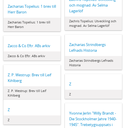
och mognad. Av Selma
Zacharias Topelius: 1 brev till
Lagerlöf
Herr Baron
Zachris Topelius: Utveckling och
Zacharias Topelius: 1 brev till
mognad. Av Selma Lagerlöf
Herr Baron
Zacharias Strindbergs
Zacco & Co Eftr. ABs arkiv
Lefnads Historia
Zacco & Co Eftr. ABs arkiv
Zacharias Strindbergs Lefnads
Historia
Z. P. Westrup: Brev till Leif
Kihlberg
Z
Z. P. Westrup: Brev till Leif
Z
Kihlberg
Z
Yvonne Jerlin "Willy Brandt -
Die Stockholmer Jahre 1940-
Z
1945". Trebetygsuppsats i