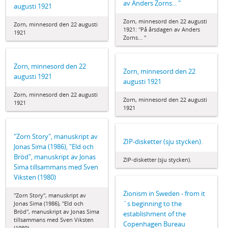
av Anders Zorns... "
augusti 1921
Zorn, minnesord den 22 augusti
Zorn, minnesord den 22 augusti
1921: "På årsdagen av Anders
1921
Zorns... "
Zorn, minnesord den 22
Zorn, minnesord den 22
augusti 1921
augusti 1921
Zorn, minnesord den 22 augusti
Zorn, minnesord den 22 augusti
1921
1921
"Zorn Story", manuskript av
ZIP-disketter (sju stycken).
Jonas Sima (1986), "Eld och
Bröd", manuskript av Jonas
ZIP-disketter (sju stycken).
Sima tillsammans med Sven
Viksten (1980)
Zionism in Sweden - from it
"Zorn Story", manuskript av
´s beginning to the
Jonas Sima (1986), "Eld och
Bröd", manuskript av Jonas Sima
establishment of the
tillsammans med Sven Viksten
Copenhagen Bureau
(1980)