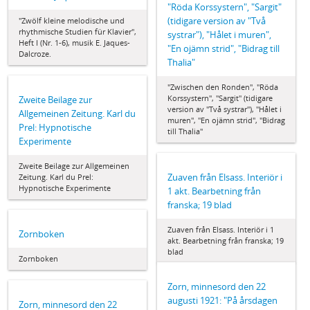
"Röda Korssystern", "Sargit"
(tidigare version av "Två
"Zwölf kleine melodische und
rhythmische Studien für Klavier",
systrar"), "Hålet i muren",
Heft I (Nr. 1-6), musik E. Jaques-
"En ojämn strid", "Bidrag till
Dalcroze.
Thalia"
"Zwischen den Ronden", "Röda
Korssystern", "Sargit" (tidigare
Zweite Beilage zur
version av "Två systrar"), "Hålet i
Allgemeinen Zeitung. Karl du
muren", "En ojämn strid", "Bidrag
Prel: Hypnotische
till Thalia"
Experimente
Zweite Beilage zur Allgemeinen
Zuaven från Elsass. Interiör i
Zeitung. Karl du Prel:
Hypnotische Experimente
1 akt. Bearbetning från
franska; 19 blad
Zuaven från Elsass. Interiör i 1
Zornboken
akt. Bearbetning från franska; 19
blad
Zornboken
Zorn, minnesord den 22
augusti 1921: "På årsdagen
Zorn, minnesord den 22