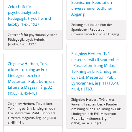
Spanischen Reputation
Zeitschrift für
unversehener todlicher
psychoanalytische
Abgang
Pädagogik, tryck Heinrich
Jacoby, 1 ex., 1927
Zeitung aus Italia : Von der
Spanischen Reputation
unversehener todlicher Abgang
Zeitschrift für psychoanalytische
Pädagogik, tryck Heinrich
Jacoby, 1 ex., 1927
Zbigniew Herbert, Två
dikter: Farväl till september.
Zbigniew Herbert, Tolv
- Parabel om kung Midas.
dikter. Tolkning av Erik
Tolkning av Erik Lindegren
Lindegren och Erik
och Erik Mesterton. Publ.:
Mesterton. Publ.: Bonniers
Lyrikvännen, årg. 11 (1964),
Litterära Magasin, årg. 32
nr. 4, s. [1]-3.
(1963), s. 454-461.
Zbigniew Herbert, Två dikter:
Zbigniew Herbert, Tolv dikter.
Farväl till september. - Parabel
Tolkning av Erik Lindegren och
om kung Midas. Tolkning av Erik
Erik Mesterton. Publ.: Bonniers
Lindegren och Erik Mesterton.
Litterära Magasin, årg. 32 (1963),
Publ.: Lyrikvännen, årg. 11
s. 454-461.
(1964), nr. 4, s. [1]-3.