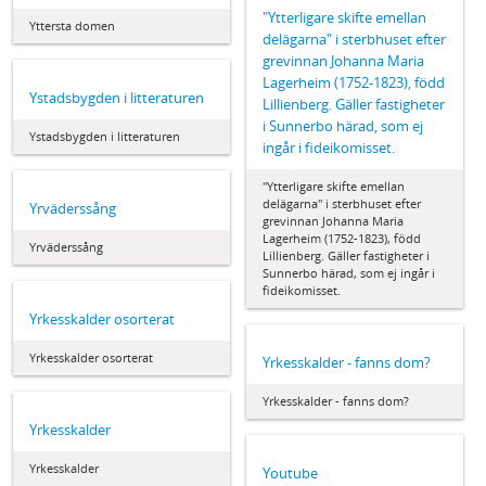
"Ytterligare skifte emellan
Yttersta domen
delägarna" i sterbhuset efter
grevinnan Johanna Maria
Lagerheim (1752-1823), född
Ystadsbygden i litteraturen
Lillienberg. Gäller fastigheter
i Sunnerbo härad, som ej
Ystadsbygden i litteraturen
ingår i fideikomisset.
"Ytterligare skifte emellan
delägarna" i sterbhuset efter
Yrväderssång
grevinnan Johanna Maria
Lagerheim (1752-1823), född
Yrväderssång
Lillienberg. Gäller fastigheter i
Sunnerbo härad, som ej ingår i
fideikomisset.
Yrkesskalder osorterat
Yrkesskalder osorterat
Yrkesskalder - fanns dom?
Yrkesskalder - fanns dom?
Yrkesskalder
Yrkesskalder
Youtube