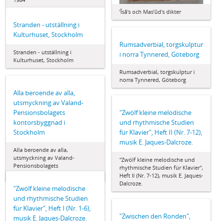
ʼĪsā's och Masʼūd's dikter
Stranden - utställning i
Kulturhuset, Stockholm
Rumsadverbial, torgskulptur
Stranden - utställning i
i norra Tynnered, Göteborg
Kulturhuset, Stockholm
Rumsadverbial, torgskulptur i
norra Tynnered, Göteborg
Alla beroende av alla,
utsmyckning av Valand-
Pensionsbolagets
"Zwölf kleine melodische
kontorsbyggnad i
und rhythmische Studien
Stockholm
für Klavier", Heft II (Nr. 7-12),
musik E. Jaques-Dalcroze.
Alla beroende av alla,
utsmyckning av Valand-
"Zwölf kleine melodische und
Pensionsbolagets
rhythmische Studien für Klavier",
kontorsbyggnad i Stockholm
Heft II (Nr. 7-12), musik E. Jaques-
Dalcroze.
"Zwölf kleine melodische
und rhythmische Studien
für Klavier", Heft I (Nr. 1-6),
"Zwischen den Ronden",
musik E. Jaques-Dalcroze.