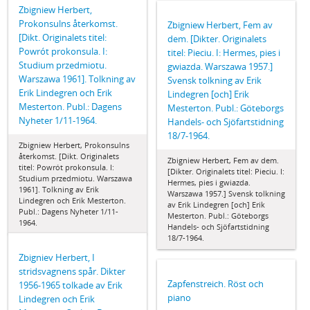
Zbigniew Herbert,
Prokonsulns återkomst.
Zbigniew Herbert, Fem av
[Dikt. Originalets titel:
dem. [Dikter. Originalets
Powrót prokonsula. I:
titel: Pieciu. I: Hermes, pies i
Studium przedmiotu.
gwiazda. Warszawa 1957.]
Warszawa 1961]. Tolkning av
Svensk tolkning av Erik
Erik Lindegren och Erik
Lindegren [och] Erik
Mesterton. Publ.: Dagens
Mesterton. Publ.: Göteborgs
Nyheter 1/11-1964.
Handels- och Sjöfartstidning
18/7-1964.
Zbigniew Herbert, Prokonsulns
återkomst. [Dikt. Originalets
Zbigniew Herbert, Fem av dem.
titel: Powrót prokonsula. I:
[Dikter. Originalets titel: Pieciu. I:
Studium przedmiotu. Warszawa
Hermes, pies i gwiazda.
1961]. Tolkning av Erik
Warszawa 1957.] Svensk tolkning
Lindegren och Erik Mesterton.
av Erik Lindegren [och] Erik
Publ.: Dagens Nyheter 1/11-
Mesterton. Publ.: Göteborgs
1964.
Handels- och Sjöfartstidning
18/7-1964.
Zbigniev Herbert, I
stridsvagnens spår. Dikter
Zapfenstreich. Röst och
1956-1965 tolkade av Erik
piano
Lindegren och Erik