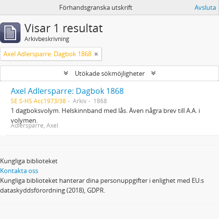
Förhandsgranska utskrift
Avsluta
Visar 1 resultat
Arkivbeskrivning
Axel Adlersparre: Dagbok 1868
Utökade sökmöjligheter
Axel Adlersparre: Dagbok 1868
SE S-HS Acc1973/38
Arkiv
1868
1 dagboksvolym. Helskinnband med lås. Även några brev till A.A. i
volymen.
Adlersparre, Axel
Kungliga biblioteket
Kontakta oss
Kungliga biblioteket hanterar dina personuppgifter i enlighet med EU:s
dataskyddsförordning (2018), GDPR.