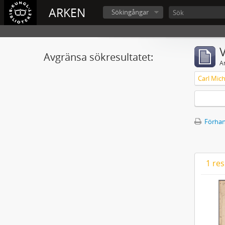
ARKEN
Sökingångar
V
Avgränsa sökresultatet:
A
Förhan
1 res