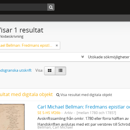
isar 1 resultat
rkivbeskrivning
Carl Michael Bellman: Fredmans epistlar och sånger m.fl. Bellman-texter
Utökade sökmöjlighete
dsgranska utskrift
Visa:
ultat med digitala objekt
Visa resultat med digitala objekt
Carl Michael Bellman: Fredmans epistlar o
SE S-HS Vf26b
Arkiv
[mellan 1780 och 1785?]
Avskriftssamling från omkr. 1780 eller förra hälften av 
Handskriften avslutas med ett par versbrev till Schr
Bellman, Carl Michael