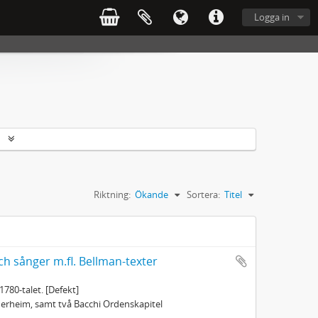
Logga in
r
Riktning:
Ökande
Sortera:
Titel
ch sånger m.fl. Bellman-texter
1780-talet. [Defekt]
öderheim, samt två Bacchi Ordenskapitel