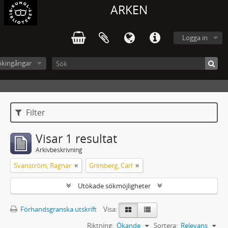
ARKEN
Logga in
ökingångar
Filter
Visar 1 resultat
Arkivbeskrivning
Svanström, Ragnar
Grimberg, Carl
Utökade sökmöjligheter
Förhandsgranska utskrift
Visa:
Riktning:
Ökande
Sortera:
Relevans