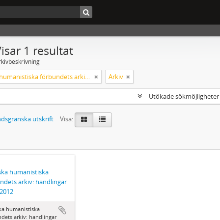
isar 1 resultat
rkivbeskrivning
Svenska humanistiska förbundets arkiv: handlingar 2003-2012
Arkiv
Utökade sökmöjlighete
dsgranska utskrift
Visa:
ka humanistiska
ndets arkiv: handlingar
-2012
ka humanistiska
dets arkiv: handlingar