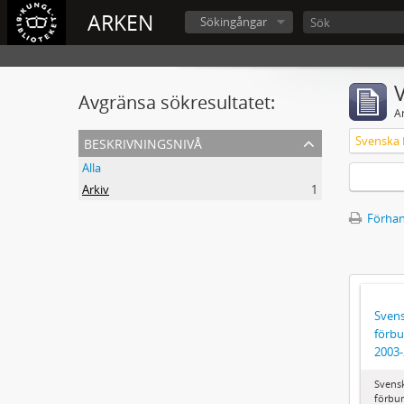
ARKEN
Sökingångar
V
Avgränsa sökresultatet:
A
beskrivningsnivå
Alla
Arkiv
1
Förhan
Svens
förbu
2003
Svens
förbun