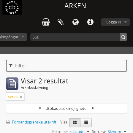
ARKEN
Logga in
ökingångar
Filter
Visar 2 resultat
Arkivbeskrivning
series
Utökade sökmöjligheter
Förhandsgranska utskrift
Visa:
Riktning:
Fallande
Sortera:
Signum