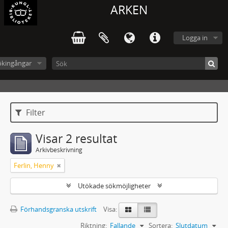
ARKEN
Logga in
ökingångar
Filter
Visar 2 resultat
Arkivbeskrivning
Ferlin, Henny
Utökade sökmöjligheter
Förhandsgranska utskrift
Visa:
Riktning:
Fallande
Sortera:
Slutdatum