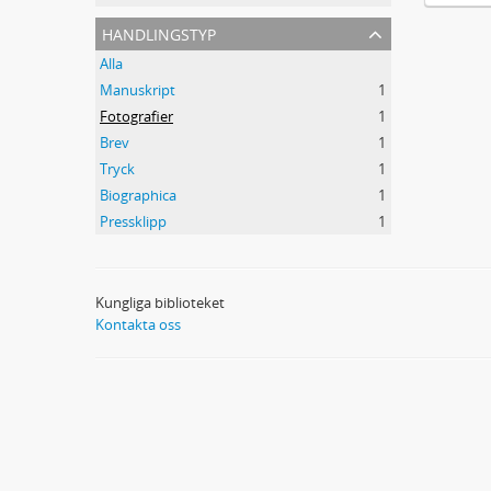
handlingstyp
Alla
Manuskript
1
Fotografier
1
Brev
1
Tryck
1
Biographica
1
Pressklipp
1
Kungliga biblioteket
Kontakta oss