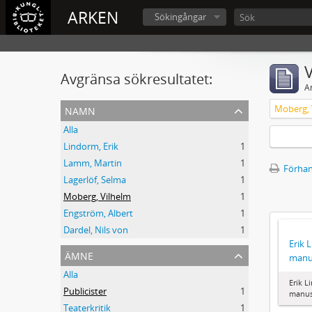
ARKEN
Sökingångar
V
Avgränsa sökresultatet:
A
namn
Moberg, 
Alla
Lindorm, Erik
1
Lamm, Martin
1
Förhan
Lagerlöf, Selma
1
Moberg, Vilhelm
1
Engström, Albert
1
Dardel, Nils von
1
Erik 
ämne
manu
Alla
Erik L
Publicister
1
manus
Teaterkritik
1