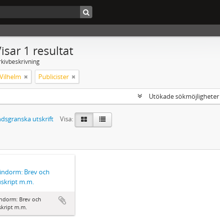
isar 1 resultat
rkivbeskrivning
Vilhelm
Publicister
Utökade sökmöjlighete
dsgranska utskrift
Visa:
Lindorm: Brev och
skript m.m.
indorm: Brev och
kript m.m.