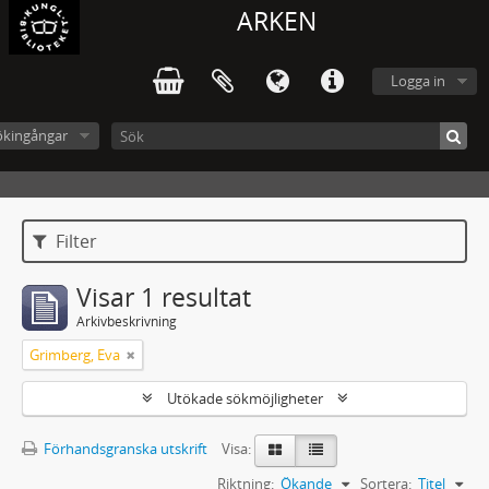
ARKEN
Logga in
ökingångar
Filter
Visar 1 resultat
Arkivbeskrivning
Grimberg, Eva
Utökade sökmöjligheter
Förhandsgranska utskrift
Visa:
Riktning:
Ökande
Sortera:
Titel