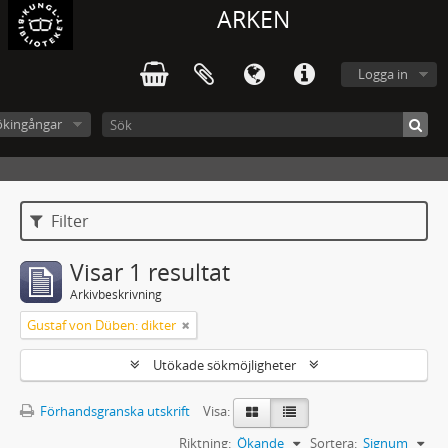
ARKEN
Logga in
ökingångar
Filter
Visar 1 resultat
Arkivbeskrivning
Gustaf von Düben: dikter
Utökade sökmöjligheter
Förhandsgranska utskrift
Visa:
Riktning:
Ökande
Sortera:
Signum