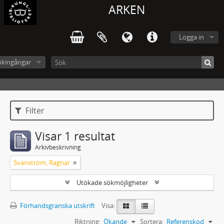
ARKEN
Logga in
ökingångar
Filter
Visar 1 resultat
Arkivbeskrivning
Svanström, Ragnar
Utökade sökmöjligheter
Förhandsgranska utskrift
Visa:
Riktning:
Ökande
Sortera:
Referenskod