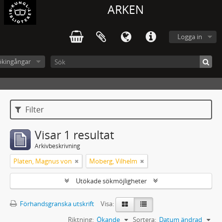
ARKEN
Logga in
ökingångar
Filter
Visar 1 resultat
Arkivbeskrivning
Platen, Magnus von
Moberg, Vilhelm
Utökade sökmöjligheter
Förhandsgranska utskrift
Visa:
Riktning:
Ökande
Sortera:
Datum ändrad