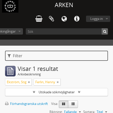
ARKEN
Logga in
ökingångar
Filter
Visar 1 resultat
Arkivbeskrivning
Ekström, Stig
Ferlin, Henny
Utökade sökmöjligheter
Förhandsgranska utskrift
Visa:
Riktning:
Fallande
Sortera:
Titel