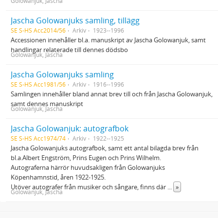
Golowanjuk, Jascha
Jascha Golowanjuks samling, tillägg
SE S-HS Acc2014/56
Arkiv
1923--1996
Accessionen innehåller bl.a. manuskript av Jascha Golowanjuk, samt
handlingar relaterade till dennes dödsbo
Golowanjuk, Jascha
Jascha Golowanjuks samling
SE S-HS Acc1981/56
Arkiv
1916--1996
Samlingen innehåller bland annat brev till och från Jascha Golowanjuk,
samt dennes manuskript
Golowanjuk, Jascha
Jascha Golowanjuk: autografbok
SE S-HS Acc1974/74
Arkiv
1922--1925
Jascha Golowanjuks autografbok, samt ett antal bilagda brev från
bl.a.Albert Engström, Prins Eugen och Prins Wilhelm.
Autograferna härrör huvudsakligen från Golowanjuks
Köpenhamnstid, åren 1922-1925.
Utöver autografer från musiker och sångare, finns där
...
»
Golowanjuk, Jascha