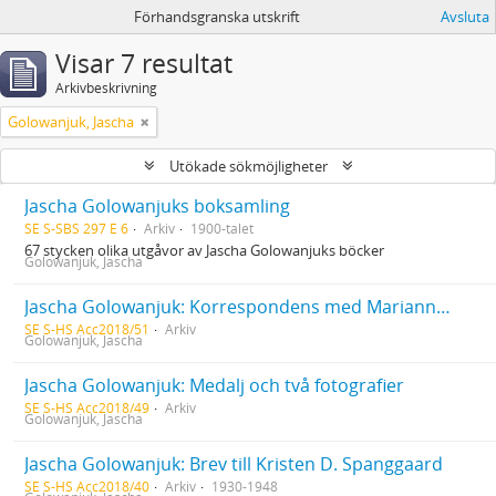
Förhandsgranska utskrift
Avsluta
Visar 7 resultat
Arkivbeskrivning
Golowanjuk, Jascha
Utökade sökmöjligheter
Jascha Golowanjuks boksamling
SE S-SBS 297 E 6
Arkiv
1900-talet
67 stycken olika utgåvor av Jascha Golowanjuks böcker
Golowanjuk, Jascha
Jascha Golowanjuk: Korrespondens med Marianne Alopaeus
SE S-HS Acc2018/51
Arkiv
Golowanjuk, Jascha
Jascha Golowanjuk: Medalj och två fotografier
SE S-HS Acc2018/49
Arkiv
Golowanjuk, Jascha
Jascha Golowanjuk: Brev till Kristen D. Spanggaard
SE S-HS Acc2018/40
Arkiv
1930-1948