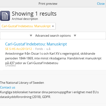
Print preview
Close
Showing 1 results
Archival description
Carl-Gustaf Indebetou: Manuskript
Advanced search options
Carl-Gustaf Indebetou: Manuskript
SE S-HS Acc2013/12
Fonds
u.å.
Anteckningar från Oscar I:s och Karl XV:s regeringstid, skildrande
perioden 1844-1869, inte minst riksdagarna. Handskrivet manuskript
på 437 sidor av Carl-Gustaf Indebetou
Untitled
The National Library of Sweden
Contact us
Kungliga biblioteket hanterar dina personuppgifter i enlighet med EU:s
dataskyddsförordning (2018), GDPR.