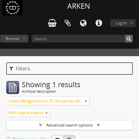
ARKEN
Log in
Browse
Filters
Showing 1 results
Archival description
Codex Berggrenianus 20: Drusernas på Libanon heliga bok
With digital objects
Advanced search options