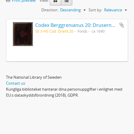
Print preview
View:
Direction:
Descending
Sort by:
Relevance
Codex Berggrenianus 20: Drusernas på Libanon heliga bok
SE S-HS Cod. Orient 20
Fonds
ca 1690
The National Library of Sweden
Contact us
Kungliga biblioteket hanterar dina personuppgifter i enlighet med
EU:s dataskyddsförordning (2018), GDPR.