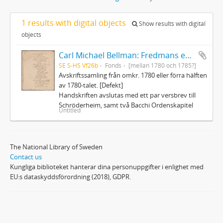
1 results with digital objects
Show results with digital
objects
Carl Michael Bellman: Fredmans epistlar och sånger m.fl. Bellman-texter
SE S-HS Vf26b
Fonds
[mellan 1780 och 1785?]
Avskriftssamling från omkr. 1780 eller förra hälften
av 1780-talet. [Defekt]
Handskriften avslutas med ett par versbrev till
Schröderheim, samt två Bacchi Ordenskapitel
Untitled
The National Library of Sweden
Contact us
Kungliga biblioteket hanterar dina personuppgifter i enlighet med
EU:s dataskyddsförordning (2018), GDPR.