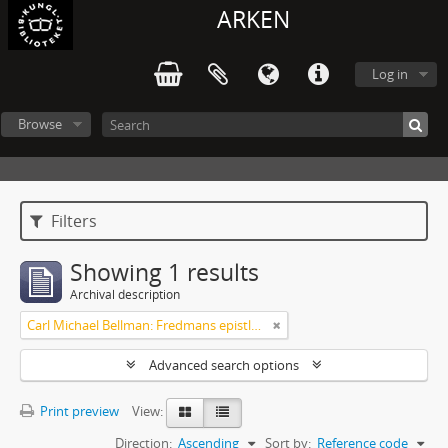
ARKEN
Log in
Browse
Filters
Showing 1 results
Archival description
Carl Michael Bellman: Fredmans epistlar och sånger m.fl. Bellman-texter
Advanced search options
Print preview
View:
Direction:
Ascending
Sort by:
Reference code