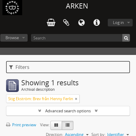
ARKEN
Log in
Browse
Filters
Showing 1 results
Archival description
Stig Ekström: Brev från Henny Ferlin
Advanced search options
Print preview
View:
Direction:
Ascending
Sort by:
Identifier