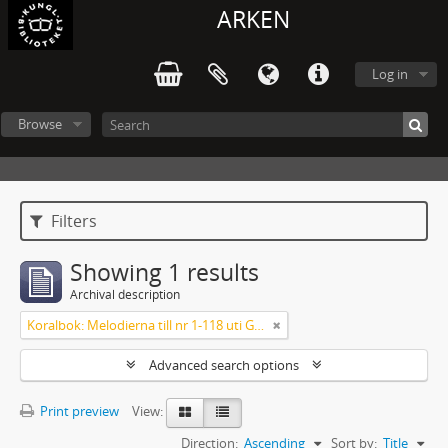
ARKEN
Log in
Browse
Filters
Showing 1 results
Archival description
Koralbok: Melodierna till nr 1-118 uti Gamla Psalmboken, enstämmigt satta
Advanced search options
Print preview
View:
Direction:
Ascending
Sort by:
Title