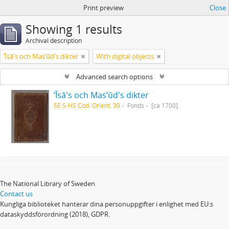
Print preview
Close
Showing 1 results
Archival description
ʼĪsā's och Masʼūd's dikter
With digital objects
Advanced search options
ʼĪsā's och Masʼūd's dikter
SE S-HS Cod. Orient. 39
Fonds
[ca 1700]
The National Library of Sweden
Contact us
Kungliga biblioteket hanterar dina personuppgifter i enlighet med EU:s
dataskyddsförordning (2018), GDPR.