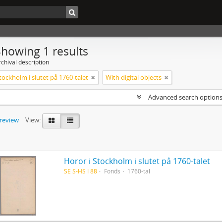
Showing 1 results
chival description
tockholm i slutet på 1760-talet
With digital objects
Advanced search option
preview
View:
Horor i Stockholm i slutet på 1760-talet
SE S-HS I 88
Fonds
1760-tal