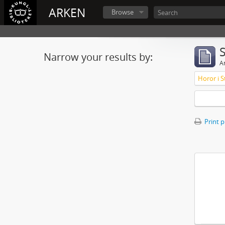
ARKEN
Browse
Narrow your results by:
Ar
Horor i S
Print 