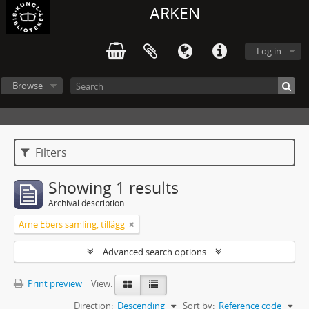
ARKEN
Log in
Browse
Filters
Showing 1 results
Archival description
Arne Ebers samling, tillägg
Advanced search options
Print preview
View:
Direction:
Descending
Sort by:
Reference code