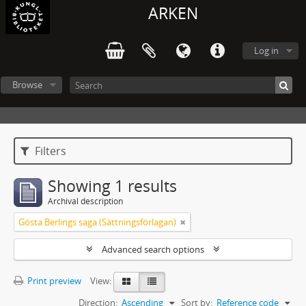
ARKEN
Log in
Browse
Filters
Showing 1 results
Archival description
Gösta Berlings saga (Sättningsförlagan)
Advanced search options
Print preview
View:
Direction:
Ascending
Sort by:
Reference code