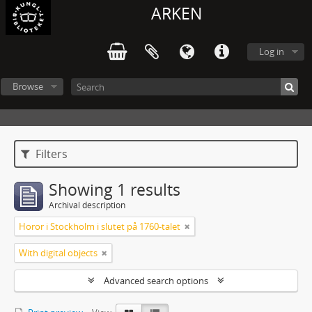
ARKEN
Log in
Browse
Filters
Showing 1 results
Archival description
Horor i Stockholm i slutet på 1760-talet
With digital objects
Advanced search options