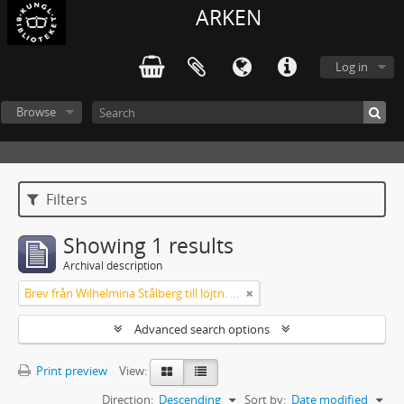
ARKEN
Log in
Browse
Filters
Showing 1 results
Archival description
Brev från Wilhelmina Stålberg till löjtn. Ridderstad 1857
Advanced search options
Print preview
View:
Direction:
Descending
Sort by:
Date modified