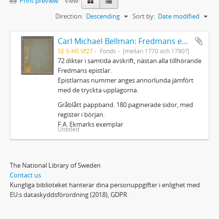
Print preview
View:
Direction:
Descending
Sort by:
Date modified
Carl Michael Bellman: Fredmans epistlar m.m.
SE S-HS Vf27
Fonds
[mellan 1770 och 1790?]
72 dikter i samtida avskrift, nästan alla tillhörande
Fredmans epistlar.
Epistlarnas nummer anges annorlunda jämfört
med de tryckta upplagorna.
Gråblått pappband. 180 paginerade sidor, med
register i början.
F.A. Ekmarks exemplar
Untitled
The National Library of Sweden
Contact us
Kungliga biblioteket hanterar dina personuppgifter i enlighet med
EU:s dataskyddsförordning (2018), GDPR.