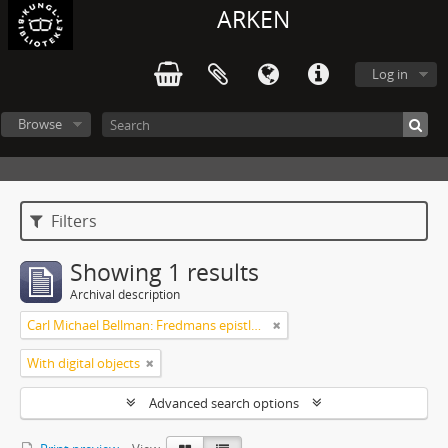
ARKEN
Log in
Browse
Filters
Showing 1 results
Archival description
Carl Michael Bellman: Fredmans epistlar m.m.
With digital objects
Advanced search options