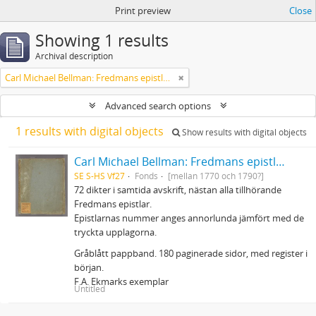
Print preview
Close
Showing 1 results
Archival description
Carl Michael Bellman: Fredmans epistlar m.m.
Advanced search options
1 results with digital objects
Show results with digital objects
Carl Michael Bellman: Fredmans epistlar m.m.
SE S-HS Vf27
Fonds
[mellan 1770 och 1790?]
72 dikter i samtida avskrift, nästan alla tillhörande
Fredmans epistlar.
Epistlarnas nummer anges annorlunda jämfört med de
tryckta upplagorna.
Gråblått pappband. 180 paginerade sidor, med register i
början.
F.A. Ekmarks exemplar
Untitled