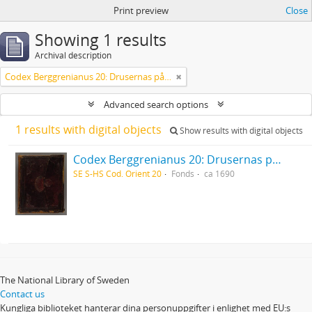
Print preview
Close
Showing 1 results
Archival description
Codex Berggrenianus 20: Drusernas på Libanon heliga bok
Advanced search options
1 results with digital objects
Show results with digital objects
Codex Berggrenianus 20: Drusernas på Libanon heliga bok
SE S-HS Cod. Orient 20
Fonds
ca 1690
The National Library of Sweden
Contact us
Kungliga biblioteket hanterar dina personuppgifter i enlighet med EU:s