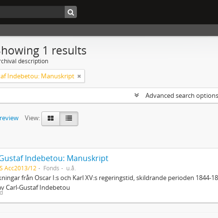
Showing 1 results
chival description
taf Indebetou: Manuskript
Advanced search option
preview
View:
-Gustaf Indebetou: Manuskript
S Acc2013/12
Fonds
u.å.
ningar från Oscar I:s och Karl XV:s regeringstid, skildrande perioden 1844-
av Carl-Gustaf Indebetou
ed