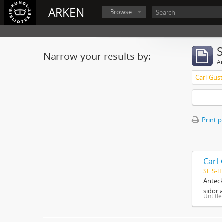
ARKEN
Browse
Narrow your results by:
Ar
Carl-Gus
Print 
Carl
SE S-H
Anteck
sidor 
Untitl