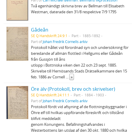
Part of
Carl Michael Bellman: Bellmans likprocession
Två egenhändigt skrivna brev av Bellman till Elisabeth
Westman, daterade den 31/8 respektive 7/9 1795
Gådeån
SE Q Handskrift 24:9:1
Part
1885-1892
Part of
Johan Fredrik Cornells arkiv
Protokoll hållet vid förordnad syn och undersökning för
beredande af allmän flottled i Hellgums eller Gådeån
från Gussjön till åns
utlopp i Bottniska viken den 22 och 23 sept. 1885.
Skrivelse till Hernösands Stads Drätselkammare den 15
feb. 1886 av Cornell
...
»
Öre älv (Protokoll, brev och skrivelser)
SE Q Handskrift 24:11:1
Part
1884 - 1903
Part of
Johan Fredrik Cornells arkiv
Protokoll fördt vid afsyning af de flottningsbyggnader i
Öhre elf till hvilkas uppförande föreskrift och tillstånd
blifvit meddeladt
genom Konungens. Befallningshafvandes i
Westerbottens län utslag af den 30 okt. 1880 och hvilka