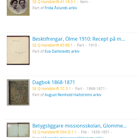
SE Q Handskrift 41:18:3:1
Item
Part of
Frida Åslunds arkiv
Besktifningar, Ölme 1910: Recept på maträtter
SE Q Handskrift 65:88:1
Part
1910
Part of
Eva Dahlstedts arkiv
Dagbok 1868-1871
SE Q Handskrift 7C:3:1
Part
1868-1871
Part of
August Reinhold Hallströms arkiv
Betygsliggare missionsskolan, Glommersträsk
SE Q Handskrift 50A:D:1:1
File
1839-1851