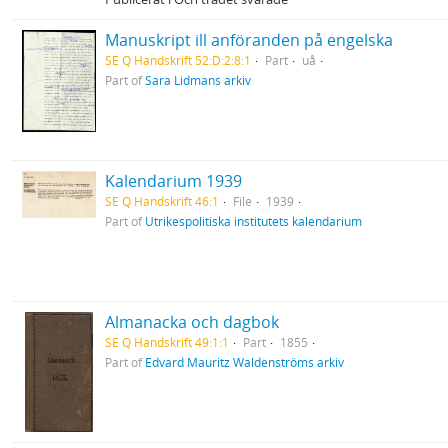
Manuskript ill anföranden på engelska
SE Q Handskrift 52:D:2:8:1
Part
uå
Part of
Sara Lidmans arkiv
Kalendarium 1939
SE Q Handskrift 46:1
File
1939
Part of
Utrikespolitiska institutets kalendarium
Almanacka och dagbok
SE Q Handskrift 49:1:1
Part
1855
Part of
Edvard Mauritz Waldenströms arkiv