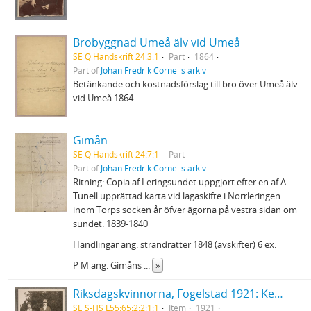
Brobyggnad Umeå älv vid Umeå
SE Q Handskrift 24:3:1
Part
1864
Part of
Johan Fredrik Cornells arkiv
Betänkande och kostnadsförslag till bro över Umeå älv
vid Umeå 1864
Gimån
SE Q Handskrift 24:7:1
Part
Part of
Johan Fredrik Cornells arkiv
Ritning: Copia af Leringsundet uppgjort efter en af A.
Tunell upprättad karta vid lagaskifte i Norrleringen
inom Torps socken år öfver ägorna på vestra sidan om
sundet. 1839-1840
Handlingar ang. strandrätter 1848 (avskifter) 6 ex.
P M ang. Gimåns
...
»
Riksdagskvinnorna, Fogelstad 1921: Kerstin Hesselgren och Elisabeth Tamm
SE S-HS L55:65:2:2:1:1
Item
1921