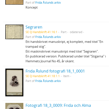
Part of
Frida Åslunds arkiv
Koncept
Segraren
SE Q Handskrift 41:16:1
Part
odaterad
Part of
Frida Åslunds arkiv
Ett handskrivet manuskript, ej komplett, med titel "En
trampad stig".
Ett maskinskrivet manuskript med titel "Segraren".
En publicerad version. Publicerad under titel "Stigarna" i
Hemmets Journal No 45, år okänt.
Frida Åslund fotografi 18_1_0001
SE Q Handskrift 41:18:1:1
Item
Part of
Frida Åslunds arkiv
Fotografi 18_3_0009: Frida och Alma