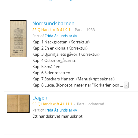
Norrsundsbarnen
SE Q Handskrift 41:9:1
Part
1933
Part of
Frida Åslunds arkiv
Kap. 1 Näckgrottan. (Korrektur)
Kap. 2 En enkrona. (Korrektur)
Kap. 3 Björnfjällets gåvor. (Korrektur)
Kap. 4 Ostsmörgåsarna.
Kap. 5 Små ´en.
Kap. 6 Sidenrosetten.
Kap. 7 Stackars Hansch. (Manuskript saknas.)
Kap. 8 Lucia. (Koncept, heter här "Körkarlen och
...
»
Dagen
SE Q Handskrift 41:11:1
Part
odaterad
Part of
Frida Åslunds arkiv
Ett handskrivet manuskript