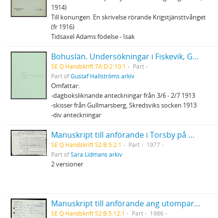
1914)
Till konungen. En skrivelse rörande Krigstjänsttvånget
(fr 1916)
Tidsaxel Adams födelse - Isak
Bohuslän. Undersökningar i Fiskevik, Gullmarsberg m.m. (1912) - 1913, anteckningar, planer
SE Q Handskrift 7A:D:2:10:1
Part
Part of
Gustaf Hallströms arkiv
Omfattar:
-dagboksliknande anteckningar från 3/6 - 2/7 1913
-skisser från Gullmarsberg, Skredsviks socken 1913
-div anteckningar
Manuskript till anförande i Torsby på miljögruppens upplysnings - och protestdagar 18-19/6 1977
SE Q Handskrift 52:B:5:2:1
Part
1977
Part of
Sara Lidmans arkiv
2 versioner
Manuskript till anförande ang utomparlamentariska aktioner (stoppa gifttågen)
SE Q Handskrift 52:B:5:12:1
Part
1986