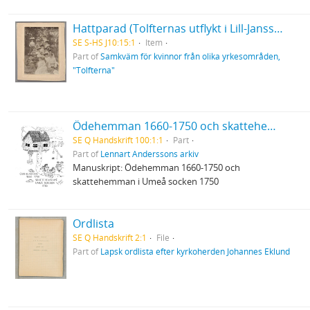
Hattparad (Tolfternas utflykt i Lill-Jansskogen
SE S-HS J10:15:1
Item
Part of
Samkväm för kvinnor från olika yrkesområden,
"Tolfterna"
Ödehemman 1660-1750 och skattehemman i Umeå socken 1750
SE Q Handskrift 100:1:1
Part
Part of
Lennart Anderssons arkiv
Manuskript: Ödehemman 1660-1750 och
skattehemman i Umeå socken 1750
Ordlista
SE Q Handskrift 2:1
File
Part of
Lapsk ordlista efter kyrkoherden Johannes Eklund