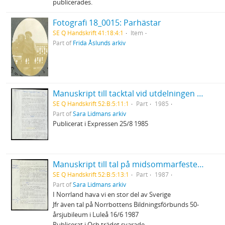
publicerades.
Fotografi 18_0015: Parhästar
SE Q Handskrift 41:18:4:1
Item
Part of
Frida Åslunds arkiv
Manuskript till tacktal vid utdelningen av Selma Lagerlöfs litteraturpris
SE Q Handskrift 52:B:5:11:1
Part
1985
Part of
Sara Lidmans arkiv
Publicerat i Expressen 25/8 1985
Manuskript till tal på midsommarfesten i Burträsk
SE Q Handskrift 52:B:5:13:1
Part
1987
Part of
Sara Lidmans arkiv
I Norrland hava vi en stor del av Sverige
Jfr även tal på Norrbottens Bildningsförbunds 50-
årsjubileum i Luleå 16/6 1987
Publicerat i Och trädet svarade