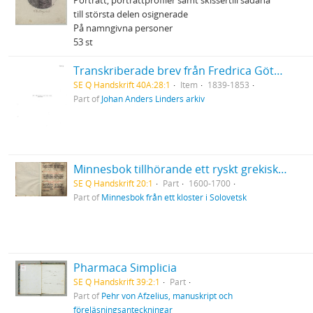
Porträtt, porträttprofiler samt skissertill sådana
till största delen osignerade
På namngivna personer
53 st
Transkriberade brev från Fredrica Göthilda med make
SE Q Handskrift 40A:28:1
Item
1839-1853
Part of
Johan Anders Linders arkiv
Minnesbok tillhörande ett ryskt grekisk-ortodoxt kloster i Solovetsk
SE Q Handskrift 20:1
Part
1600-1700
Part of
Minnesbok från ett kloster i Solovetsk
Pharmaca Simplicia
SE Q Handskrift 39:2:1
Part
Part of
Pehr von Afzelius, manuskript och
föreläsningsanteckningar