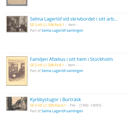
Selma Lagerlöf vid skrivbordet i sitt arbetsrum i Centralpalatset i Falun
SE S-HS L1:336:Fe:6:1
Item
Part of
Selma Lagerlöf-samlingen
Familjen Afzelius i sitt hem i Stockholm
SE S-HS L1:336:Fs:6:1
Item
Part of
Selma Lagerlöf-samlingen
Kyrkbystugor i Burträsk
SE S-HS L1:336:Fos:4:1
File
[1900 -1909?]
Part of
Selma Lagerlöf-samlingen