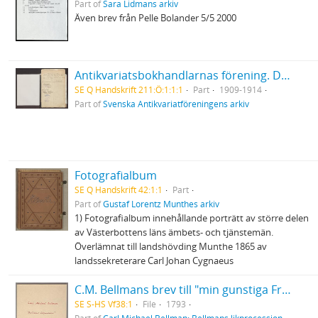
Part of
Sara Lidmans arkiv
Även brev från Pelle Bolander 5/5 2000
Antikvariatsbokhandlarnas förening. Diverse handlingar, bl.a. protokoll, kassabok och klippsamling
SE Q Handskrift 211:Ö:1:1:1
Part
1909-1914
Part of
Svenska Antikvariatföreningens arkiv
Fotografialbum
SE Q Handskrift 42:1:1
Part
Part of
Gustaf Lorentz Munthes arkiv
1) Fotografialbum innehållande porträtt av större delen
av Västerbottens läns ämbets- och tjänstemän.
Överlämnat till landshövding Munthe 1865 av
landssekreterare Carl Johan Cygnaeus
C.M. Bellmans brev till "min gunstiga Fru"
SE S-HS Vf38:1
File
1793