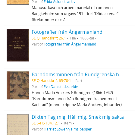
Part of
Frida Åslunds arkiv
Manusutkast och arbetsmaterial till romanen
Bangkeholm som utgavs 191. Titel "Döda stenar"
förekommer också.
Fotografier från Ångermanland
SE Q Handskrift 26:1
File
1880-tal
Part of
Fotografier från Ångermanland
Barndomsminnen från Rundgrenska hemmet i Karlstad
SE Q Handskrift 65:70:1
Part
Part of
Eva Dahlstedts arkiv
Hanna Maria Anckers f: Rundgren (1866-1942)
”Barndomsminnen från Rundgrenska hemmet i
Karlstad” (manuskript av Maria Anckers, inbundet)
Dikten Tag mig. Håll mig. Smek mig sakta
SE S-HS Il34:12:1
Item
Part of
Harriet Löwenhjelms papper