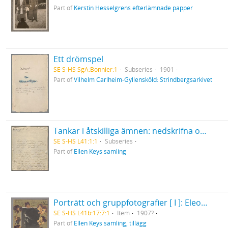
Part of
Kerstin Hesselgrens efterlämnade papper
Ett drömspel
SE S-HS SgA:Bonnier:1
Subseries
1901
Part of
Vilhelm Carlheim-Gyllensköld: Strindbergsarkivet
Tankar i åtskilliga ämnen: nedskrifna omedelbarligen efter ögonblickets ingifvelse, endast för att blifva af med dem. Skrifna under de sista 3 åren, men här inskrifna våren 1868... .
SE S-HS L41:1:1
Subseries
Part of
Ellen Keys samling
Porträtt och gruppfotografier [ I ]: Eleonora Duse
SE S-HS L41b:17:7:1
Item
1907?
Part of
Ellen Keys samling, tillägg