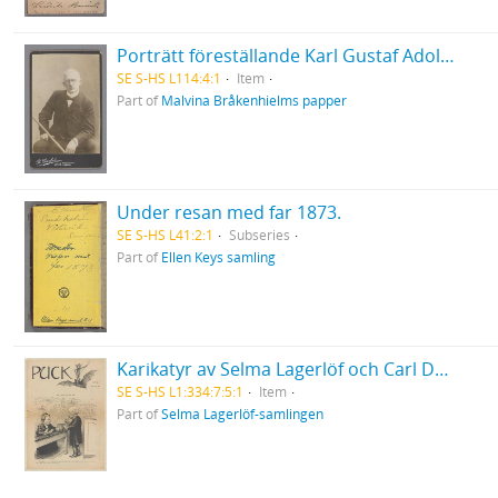
Porträtt föreställande Karl Gustaf Adolf Brand
SE S-HS L114:4:1
Item
Part of
Malvina Bråkenhielms papper
Under resan med far 1873.
SE S-HS L41:2:1
Subseries
Part of
Ellen Keys samling
Karikatyr av Selma Lagerlöf och Carl David af Wirsén
SE S-HS L1:334:7:5:1
Item
Part of
Selma Lagerlöf-samlingen