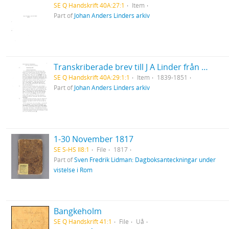
SE Q Handskrift 40A:27:1
Item
Part of
Johan Anders Linders arkiv
Transkriberade brev till J A Linder från Hanna och Louisa Leijel
SE Q Handskrift 40A:29:1:1
Item
1839-1851
Part of
Johan Anders Linders arkiv
1-30 November 1817
SE S-HS Il8:1
File
1817
Part of
Sven Fredrik Lidman: Dagboksanteckningar under
vistelse i Rom
Bangkeholm
SE Q Handskrift 41:1
File
Uå