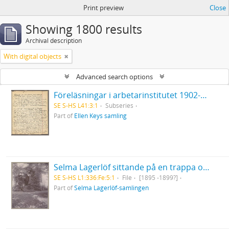
Print preview
Close
Showing 1800 results
Archival description
With digital objects
Advanced search options
Föreläsningar i arbetarinstitutet 1902-03. Det europeiska inflytandet på den svenska litteraturen. [Betecknad II. Medeltid och renässans].
SE S-HS L41:3:1
Subseries
Part of
Ellen Keys samling
Selma Lagerlöf sittande på en trappa omgiven av grönska på Nääs
SE S-HS L1:336:Fe:5:1
File
[1895 -1899?]
Part of
Selma Lagerlöf-samlingen