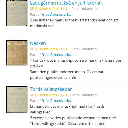
Ladugården (också en julhistoria)
SE Q Handskrift 41:14:1
Part
odaterad
Part of
Frida Åslunds arkiv
2 versioner av manuskriptet, ett handskrivet och ett
maskinskrivet.
Nacken
SE Q Handskrift 41:15:1
Part
odaterad
Part of
Frida Åslunds arkiv
1 handskrivet manuskript och tre maskinskrivna sidor,
sid II - V
Samt den publicerade versionen. Oklart var
publiceringen skett och när.
Tords vällingskedar
SE Q Handskrift 41:17:1
Part
odaterad
Part of
Frida Åslunds arkiv
Ett handskrivet manuskript med titel "Tords
vällingssked"
2 exemplar av den publicerade versionen med titel
"Tords vällingskedar". Oklart var och när det