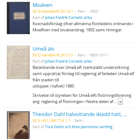
Moälven
SE Q Handskrift 24:10:1
Part
1892
Part of
Johan Fredrik Cornells arkiv
Kostnadsförslag öfver allmänna flottledens ordnande i
Moelfven med bivattendrag. 1892 samt ritningar.
Umeå älv
SE Q Handskrift 24:12:1
Part
1885-1911
Part of
Johan Fredrik Cornells arkiv
Betänkande över Umeå elf. (verkställd undersökning
samt upprättat förslag till reglering af farleden Umeå elf
från staden till
utloppet i hafvet) 1885
Skrivelse till styrelsen för Umeå elfs flottningsförening
ang. reglering af flottningen i Nedre delen af
...
»
Theodor Dahl halvsittande iklädd hatt, med käpp i händerna
SE S-HS L168:17:4:1:1
Item
Part of
Tora Dahls och Knut Jaenssons samling