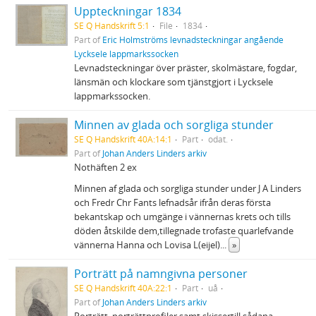
Uppteckningar 1834
SE Q Handskrift 5:1
File
1834
Part of
Eric Holmströms levnadsteckningar angående
Lycksele lappmarkssocken
Levnadsteckningar över präster, skolmästare, fogdar,
länsmän och klockare som tjänstgjort i Lycksele
lappmarkssocken.
Minnen av glada och sorgliga stunder
SE Q Handskrift 40A:14:1
Part
odat.
Part of
Johan Anders Linders arkiv
Nothäften 2 ex
Minnen af glada och sorgliga stunder under J A Linders
och Fredr Chr Fants lefnadsår ifrån deras första
bekantskap och umgänge i vännernas krets och tills
döden åtskilde dem,tillegnade trofaste quarlefvande
vännerna Hanna och Lovisa L(eijel)
...
»
Porträtt på namngivna personer
SE Q Handskrift 40A:22:1
Part
uå
Part of
Johan Anders Linders arkiv