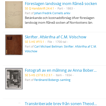
Föreslagen landsväg inom Råneå socken
SE Q Handskrift 24:4:1
Part
1863
Part of
Johan Fredrik Cornells arkiv
Betänkande och kostnadsförslag öfver föreslagen
landsväg inom Råneå socken af Norrbottens län.
Skrifter. Afskrifna af C.M. Völschow
SE S-HS Vf15:1
File
1700-tal
Part of
Carl Michael Bellman: Skrifter. Afskrifna af C.M.
Völschow
Fotografi av en målning av Anna Boberg från 1934 föreställande en interiör från en stuga i Solvaer, Lofoten
SE S-HS L57:8:5:2:3:1
Item
1934
Part of
Ferdinand Bobergs samling
Transkriberade brev från sonen Theodor