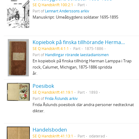
SE Q Handskrift 100:2:1
Part
Part of
Lennart Anderssons arkiv
Manuskript: Umeåbygdens soldater 1695-1895
Kopiebok på finska tillhörande Herman Lamppa
SE Q Handskrift 4:1:1
Part
1875-1886
Part of
Handlingar rörande laestadianismen
En kopiebok på finska tillhörig Herman Lamppa i Trap
rock, Calumet, Michigan, 1875-1886 spridda
år.
Poesibok
SE Q Handskrift 41:19:1
Part
1893
Part of
Frida Åslunds arkiv
Frida Åslunds poesibok där andra personer nedtecknat
dikter.
Handelsboden
SE Q Handskrift 41:13:1
Part
odaterad