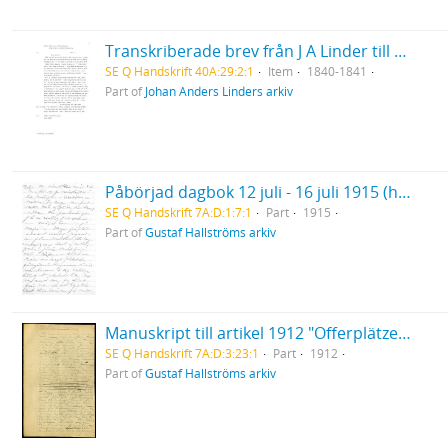
Transkriberade brev från J A Linder till Hanna & Louise Leijel
SE Q Handskrift 40A:29:2:1
Item
1840-1841
Part of
Johan Anders Linders arkiv
Påbörjad dagbok 12 juli - 16 juli 1915 (handskrift)
SE Q Handskrift 7A:D:1:7:1
Part
1915
Part of
Gustaf Hallströms arkiv
Manuskript till artikel 1912 "Offerplätze in Lappland"
SE Q Handskrift 7A:D:3:23:1
Part
1912
Part of
Gustaf Hallströms arkiv