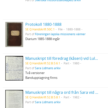
Part of
Svenska missionssällskapets arkiv
Protokoll 1880-1888
SE Q Handskrift 50C:1
File
1880-1888
Part of
Föreningen lapska missionens vänner
Diarium 1885-1888 ingår
Manuskript till föredrag (kåseri) vid Luleå Tekniska högskola "Brödet" 29/1 1980
SE Q Handskrift 52:B:5:6:1
Part
1980
Part of
Sara Lidmans arkiv
Två versioner
Bandupptagning finns
Manuskript till några ord från Sara vid Birgit Ståhl-Nybergs jordfästning
SE Q Handskrift 52:B:5:8:1
Part
1982
Part of
Sara Lidmans arkiv