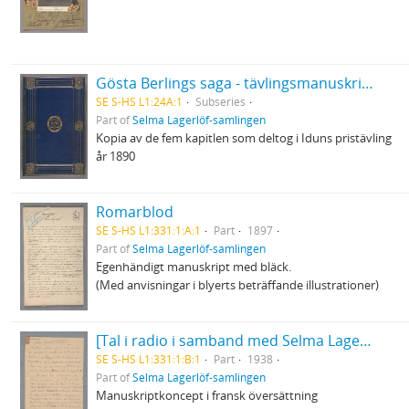
Gösta Berlings saga - tävlingsmanuskriptet
SE S-HS L1:24A:1
Subseries
Part of
Selma Lagerlöf-samlingen
Kopia av de fem kapitlen som deltog i Iduns pristävling
år 1890
Romarblod
SE S-HS L1:331:1:A:1
Part
1897
Part of
Selma Lagerlöf-samlingen
Egenhändigt manuskript med bläck.
(Med anvisningar i blyerts beträffande illustrationer)
[Tal i radio i samband med Selma Lagerlöfs 80-årsdag]
SE S-HS L1:331:1:B:1
Part
1938
Part of
Selma Lagerlöf-samlingen
Manuskriptkoncept i fransk översättning