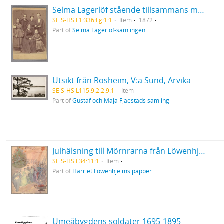
Selma Lagerlöf stående tillsammans med sin mor och sina syskon
SE S-HS L1:336:Fg:1:1
Item
1872
Part of
Selma Lagerlöf-samlingen
Utsikt från Rösheim, V:a Sund, Arvika
SE S-HS L115:9:2:2:9:1
Item
Part of
Gustaf och Maja Fjaestads samling
Julhälsning till Mörnrarna från Löwenhjelmarna
SE S-HS Il34:11:1
Item
Part of
Harriet Löwenhjelms papper
Umeåbygdens soldater 1695-1895