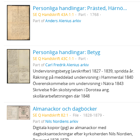
Personliga handlingar: Prästed, Härnösand 1768
SE Q Handskrift 43A:1:1
Part
1768
Part of
Anders Alenius arkiv
Personliga handlingar: Betyg
SE Q Handskrift 43C:1:1
Part
Part of
Carl Fredrik Alenius arkiv
Undervisningsbetyg (avskrifter) 1827 - 1839, spridda år.
Räkning på meddelad undervisning i Hammerdal 1840
Överenskommelse om undervisning i Nätra 1843
Skrivelse från skolstyrelsen i Dorotea ang.
skollärarbefattningen där 1848
Almanackor och dagböcker
SE Q Handskrift 82:1
File
1828-1879
Part of
Nils Nordiens arkiv
Digitala kopior (jpg) av almanackor med
dagboksanteckningar efter kyrkoherden Nils Nordien,