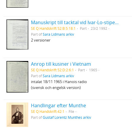
Manuskript till tacktal vid Ivar-Lo-stipendiets utdelning
SE Q Handskrift 52:B:5:18:1
Part
23/2 1992
Part of
Sara Lidmans arkiv
2 versioner
Anrop till kusiner i Vietnam
SE Q Handskrift 52:D:2:6:1
Part
1965
Part of
Sara Lidmans arkiv
intalat 18/11 1965 i Hanois radio
(svensk och engelsk version)
Handlingar efter Munthe
SE Q Handskrift 42:1
File
Part of
Gustaf Lorentz Munthes arkiv