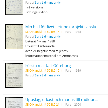
Part of
Sara Lidmans arkiv
Två versioner
Tidningsurklipp
Min bild för livet - ett bokprojekt i anslutning till Cancerfondens Rädda Livet - vecka
SE Q Handskrift 52:B:5:14:1
Part
1988
Part of
Sara Lidmans arkiv
Daterat 1-7 maj 1988
Utkast till anförande
även 21 negativ med följebrev
Informationsmaterial om Ammarnäs
Första maj-tal i Göteborg
SE Q Handskrift 52:B:5:15:1
Part
1989
Part of
Sara Lidmans arkiv
Uppslag, utkast och manus till radioprogrammet Sommar
SE Q Handskrift 52:B:5:21:1
Part
2000