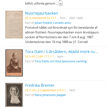
blifvit utförda genom
...
»
Nuortejaurbäcken
SE Q Handskrift 24:13:1
Part
1887-1888
Part of
Johan Fredrik Cornells arkiv
Protokoll hållet vid förordnad syn för beredande af
allmän flottled i Nuortejaurbäcken inom Arvidsjaurs
socken af Norrbottens län den 7 och 8 aug. 1887.
Undertecknat den 18 maj 1888 av J.F. Cornell.
Tora Dahl i 5-årsåldern, iklädd mörk rutig klänning med vitt krås
SE S-HS L168:17:1:1:1
Item
Part of
Tora Dahls och Knut Jaenssons samling
Fredrika Bremer
SE S-HS L2:Supplement:A:3:4:1
Item
Part of
Klara Johansons papper