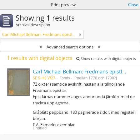
Print preview
Close
Showing 1 results
Archival description
Carl Michael Bellman: Fredmans epistlar m.m.
Advanced search options
1 results with digital objects
Show results with digital objects
Carl Michael Bellman: Fredmans epistlar m.m.
SE S-HS Vf27
Fonds
[mellan 1770 och 1790?]
72 dikter i samtida avskrift, nästan alla tillhörande
Fredmans epistlar.
Epistlarnas nummer anges annorlunda jämfört med de
tryckta upplagorna.
Gråblått pappband. 180 paginerade sidor, med register i
början.
F.A. Ekmarks exemplar
Untitled