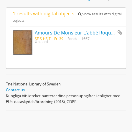
1 results with digital objects
Show results with digital
objects
Amours De Monsieur L'abbé Roquette avec Mademoiselle de Montauzier par Monsieur L'abbé Le Camus 1667
SE S-HS Til. Fr. 39
Fonds
1667
Untitled
The National Library of Sweden
Contact us
Kungliga biblioteket hanterar dina personuppgifter i enlighet med
EU:s dataskyddsförordning (2018), GDPR.