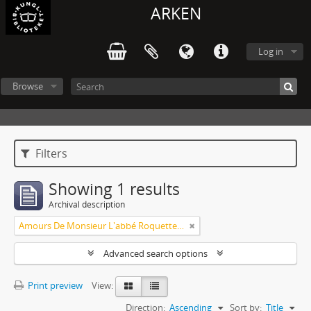
ARKEN
Log in
Browse
Filters
Showing 1 results
Archival description
Amours De Monsieur L'abbé Roquette avec Mademoiselle de Montauzier par Monsieur L'abbé Le Camus 1667
Advanced search options
Print preview
View:
Direction:
Ascending
Sort by:
Title