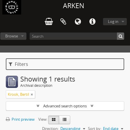
ARKEN
Log in
Browse
Filters
Showing 1 results
Archival description
Krook, Bertil
Advanced search options
Print preview
View:
Direction:
Descending
Sort by:
End date