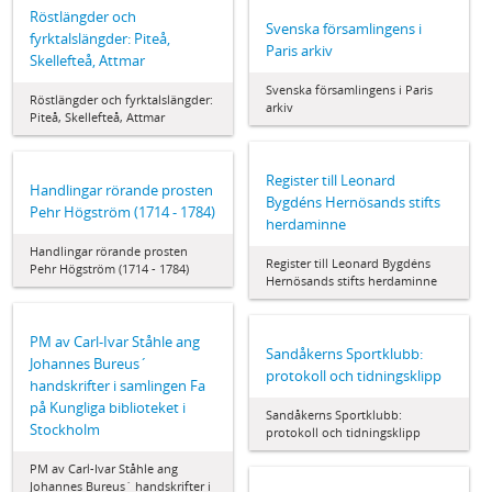
Röstlängder och
Svenska församlingens i
fyrktalslängder: Piteå,
Paris arkiv
Skellefteå, Attmar
Svenska församlingens i Paris
Röstlängder och fyrktalslängder:
arkiv
Piteå, Skellefteå, Attmar
Register till Leonard
Handlingar rörande prosten
Bygdéns Hernösands stifts
Pehr Högström (1714 - 1784)
herdaminne
Handlingar rörande prosten
Register till Leonard Bygdéns
Pehr Högström (1714 - 1784)
Hernösands stifts herdaminne
PM av Carl-Ivar Ståhle ang
Sandåkerns Sportklubb:
Johannes Bureus´
protokoll och tidningsklipp
handskrifter i samlingen Fa
på Kungliga biblioteket i
Sandåkerns Sportklubb:
Stockholm
protokoll och tidningsklipp
PM av Carl-Ivar Ståhle ang
Johannes Bureus´ handskrifter i