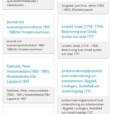
sjukvårdsförhållanden i
Västerbotten...
Qvigstad, Just Knut, rektor (1853
- 1957), Efterlatte papier
Journal och
Lindahl, Israel, (1718 - 1793):
examensprotokollsbok 1865
Beskrivning över Umeå
- 1880 för Vindelns kommun
socken och stad 1771
Journal och
examensprotokollsbok 1865 -
Lindahl, Israel, (1718 - 1793):
1880 för Vindelns kommun
Beskrivning över Umeå socken
och stad 1771
Fjellstedt, Peter,
Jordrannsakningsprotokoll
missionsledare (1802 - 1881),
över undersökning om
Reseberättelse från
ödeshemman i Bygdeå,
Lappland 1857
Lövångers, Skellefteå och
Fjellstedt, Peter, missionsledare
Umeå tingslag 1737
(1802 - 1881), Reseberättelse från
Lappland 1857
Jordrannsakningsprotokoll över
undersökning om ödeshemman
i Bygdeå, Lövångers, Skellefteå
och Umeå tingslag 1737