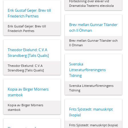
Förteckning över elever vid
Dramatiska Teaterns elevskola
Erik Gustaf Geijer: Brev till
Friederich Perthes
Brev mellan Gunnar Tilander
Erik Gustaf Geijer: Brev till
och Il Öhman
Friederich Perthes
Brev mellan Gunnar Tilander och
Il Öhman
Theodor Ekelund: C.V.A
Strandberg [Talis Qualis]
Svenska
Theodor Ekelund: C.V.A
Litteraturföreningens
Strandberg [Talis Qualis]
Tidning
Svenska Litteraturföreningens
Kopia av Birger Mörners
Tidning
stambok
Kopia av Birger Mörners
Frits Sjöstedt: manuskript
stambok
(kopia)
Frits Sjöstedt: manuskript (kopia)