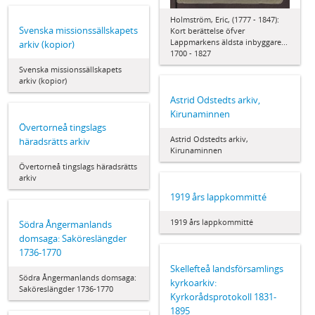
Holmström, Eric, (1777 - 1847):
Svenska missionssällskapets
Kort berättelse öfver
Lappmarkens äldsta inbyggare...
arkiv (kopior)
1700 - 1827
Svenska missionssällskapets
arkiv (kopior)
Astrid Odstedts arkiv,
Kirunaminnen
Övertorneå tingslags
Astrid Odstedts arkiv,
häradsrätts arkiv
Kirunaminnen
Övertorneå tingslags häradsrätts
arkiv
1919 års lappkommitté
1919 års lappkommitté
Södra Ångermanlands
domsaga: Saköreslängder
1736-1770
Skellefteå landsförsamlings
Södra Ångermanlands domsaga:
kyrkoarkiv:
Saköreslängder 1736-1770
Kyrkorådsprotokoll 1831-
1895