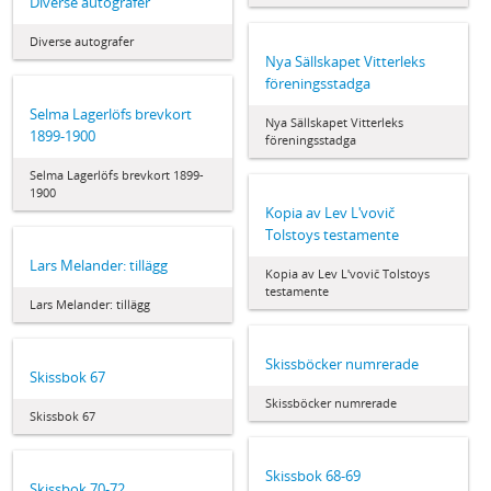
Diverse autografer
Diverse autografer
Nya Sällskapet Vitterleks
föreningsstadga
Selma Lagerlöfs brevkort
Nya Sällskapet Vitterleks
1899-1900
föreningsstadga
Selma Lagerlöfs brevkort 1899-
1900
Kopia av Lev Lʹvovič
Tolstoys testamente
Lars Melander: tillägg
Kopia av Lev Lʹvovič Tolstoys
testamente
Lars Melander: tillägg
Skissböcker numrerade
Skissbok 67
Skissböcker numrerade
Skissbok 67
Skissbok 68-69
Skissbok 70-72