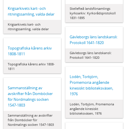
Krigsarkivets kart- och
Skellefteå landsförsamlings
kyrkoarkiv: Kyrkorådsprotokoll
ritningssamling, valda delar
1831-1895
Krigsarkivets kart- och
ritningssamling, valda delar
Gävleborgs läns landskansli:
Protokoll 1641-1820
Topografiska kårens arkiv
Gävleborgs läns landskansli:
1808-1811
Protokoll 1641-1820
Topografiska kårens arkiv 1808-
1811
Lodén, Torbjörn,
Promemoria angående
Sammanställning av
kinesiskt biblioteksväsen,
avskrifter från Domböcker
1976
för Nordmalings socken
Lodén, Torbjörn, Promemoria
1547-1803
angående kinesiskt
biblioteksväsen, 1976
Sammanställning av avskrifter
från Domböcker för
Nordmalings socken 1547-1803