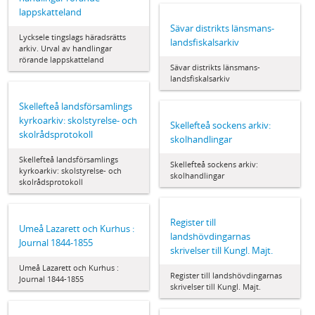
lappskatteland
Sävar distrikts länsmans-
Lycksele tingslags häradsrätts
landsfiskalsarkiv
arkiv. Urval av handlingar
rörande lappskatteland
Sävar distrikts länsmans-
landsfiskalsarkiv
Skellefteå landsförsamlings
kyrkoarkiv: skolstyrelse- och
Skellefteå sockens arkiv:
skolrådsprotokoll
skolhandlingar
Skellefteå landsförsamlings
Skellefteå sockens arkiv:
kyrkoarkiv: skolstyrelse- och
skolhandlingar
skolrådsprotokoll
Register till
Umeå Lazarett och Kurhus :
landshövdingarnas
Journal 1844-1855
skrivelser till Kungl. Majt.
Umeå Lazarett och Kurhus :
Register till landshövdingarnas
Journal 1844-1855
skrivelser till Kungl. Majt.