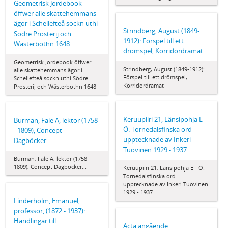
Geometrisk Jordebook
öffwer alle skattehemmans
ägor i Schellefteå sockn uthi
Strindberg, August (1849-
Södre Prosterij och
1912): Förspel till ett
Wästerbothn 1648
drömspel, Korridordramat
Geometrisk Jordebook öffwer
Strindberg, August (1849-1912):
alle skattehemmans ägor i
Förspel till ett drömspel,
Schellefteå sockn uthi Södre
Korridordramat
Prosterij och Wästerbothn 1648
Keruupiiri 21, Länsipohja E -
Burman, Fale A, lektor (1758
Ö. Tornedalsfinska ord
- 1809), Concept
upptecknade av Inkeri
Dagböcker...
Tuovinen 1929 - 1937
Burman, Fale A, lektor (1758 -
1809), Concept Dagböcker...
Keruupiiri 21, Länsipohja E - Ö.
Tornedalsfinska ord
upptecknade av Inkeri Tuovinen
1929 - 1937
Linderholm, Emanuel,
professor, (1872 - 1937):
Handlingar till
Acta angående