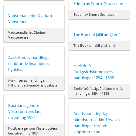
Eddan av Snorre Sturlasson
Eddan av Snorre Sturlasson
Vadstenadiariet Diarium
Vadstenense
Vadstenadiariet Diarium
The Book of Jalãl and Jamãl
Vadstenense
The Book of Jalãl and Jamãl
Avskrifter av handlingar
tillhörande Svanabyns
Skellefteå
byakista
fattigvårdskommittés
handlingar 1894 - 1898
Avskrifter av handlingar
tillhörande Svanabyns byakista
Skellefteå fattigvårdskommittés
handlingar 1894 - 1898
Kustbana genom
Västerbottens län,
Arvidsjaurs tingslags
utredning 1924
häradsrätts arkiv. Urval av
handlingar rörande
Kustbana genom Västerbottens
lappskatteland
län, utredning 1924