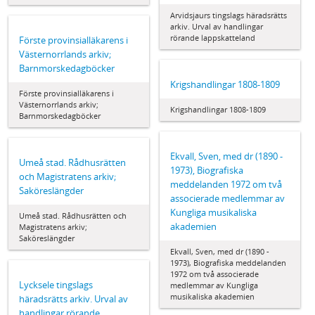
Arvidsjaurs tingslags häradsrätts
arkiv. Urval av handlingar
rörande lappskatteland
Förste provinsialläkarens i
Västernorrlands arkiv;
Barnmorskedagböcker
Krigshandlingar 1808-1809
Förste provinsialläkarens i
Västernorrlands arkiv;
Krigshandlingar 1808-1809
Barnmorskedagböcker
Ekvall, Sven, med dr (1890 -
Umeå stad. Rådhusrätten
1973), Biografiska
och Magistratens arkiv;
meddelanden 1972 om två
Saköreslängder
associerade medlemmar av
Kungliga musikaliska
Umeå stad. Rådhusrätten och
akademien
Magistratens arkiv;
Saköreslängder
Ekvall, Sven, med dr (1890 -
1973), Biografiska meddelanden
1972 om två associerade
Lycksele tingslags
medlemmar av Kungliga
musikaliska akademien
häradsrätts arkiv. Urval av
handlingar rörande