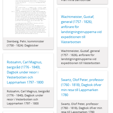
Wachtmeister, Gustaf,
general (1757 - 1826),
anförare för
landstigningstrupperna vid
expeditionen till
Stenberg, Pehr, komminister
Västerbotten
(1758 - 1824): Dagböcker
Wachtmeister, Gustaf, general
(1757 - 1826), anförare för
landstigningstrupperna vid
Robsahm, Carl Magnus,
expeditionen till Västerbotten
bergsråd (1776 - 1840),
Dagbok under resor i
Vesterbotten och
Swartz, Olof Peter, professor
Lappmarken 1797 - 1800
(1760 - 1818), Dagbok öfver
min resa till Lappmarken
Robsahm, Carl Magnus, bergsråd
1780
(1776 - 1840), Dagbok under
resor i Vesterbotten och
Lappmarken 1797 - 1800
Swartz, Olof Peter, professor
(1760 - 1818), Dagbok öfver min
resa till Lappmarken 1780