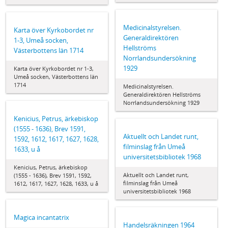
Medicinalstyrelsen.
Karta över Kyrkobordet nr
Generaldirektören
1-3, Umeå socken,
Hellströms
Västerbottens län 1714
Norrlandsundersökning
1929
Karta över Kyrkobordet nr 1-3,
Umeå socken, Västerbottens län
1714
Medicinalstyrelsen.
Generaldirektören Hellströms
Norrlandsundersökning 1929
Kenicius, Petrus, ärkebiskop
(1555 - 1636), Brev 1591,
Aktuellt och Landet runt,
1592, 1612, 1617, 1627, 1628,
filminslag från Umeå
1633, u å
universitetsbibliotek 1968
Kenicius, Petrus, ärkebiskop
Aktuellt och Landet runt,
(1555 - 1636), Brev 1591, 1592,
filminslag från Umeå
1612, 1617, 1627, 1628, 1633, u å
universitetsbibliotek 1968
Magica incantatrix
Handelsräkningen 1964