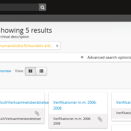
Showing 5 results
chival description
Svenska humanistiska förbundets arkiv: handlingar 2003-2012
Advanced search option
preview
View:
koll/Verksamhetsberättelser
Verifikationer m.m. 2006-
Verifika
2008
Verifikat
oll/Verksamhetsberättelser
Verifikationer m.m. 2006-
2008