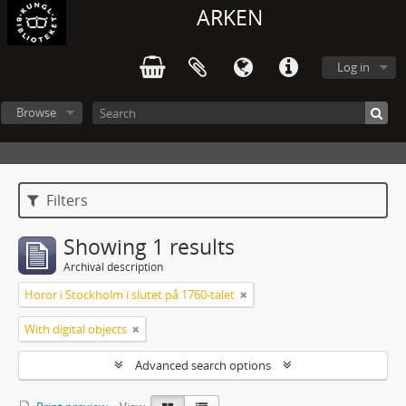
ARKEN
Log in
Browse
Filters
Showing 1 results
Archival description
Horor i Stockholm i slutet på 1760-talet
With digital objects
Advanced search options