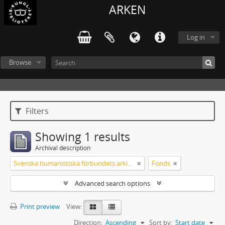
ARKEN
Log in
Browse
Filters
Showing 1 results
Archival description
Svenska humanistiska förbundets arkiv: handlingar 2003-2012
Fonds
Advanced search options
Print preview
View:
Direction:
Ascending
Sort by:
Start date