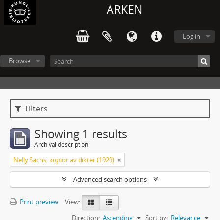
ARKEN
Log in
Browse
Filters
Showing 1 results
Archival description
Nelly Sachs, kopior av dikter (1929)
Advanced search options
Print preview
View:
Direction:
Ascending
Sort by:
Relevance