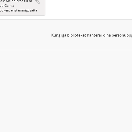
ok: Melodierna till nr
uti Gamla
boken, enstämmigt satta
Kungliga biblioteket hanterar dina personuppg