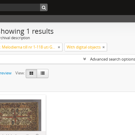
Showing 1 results
chival description
Koralbok: Melodierna till nr 1-118 uti Gamla Psalmboken, enstämmigt satta
With digital objects
Advanced search option
preview
View: